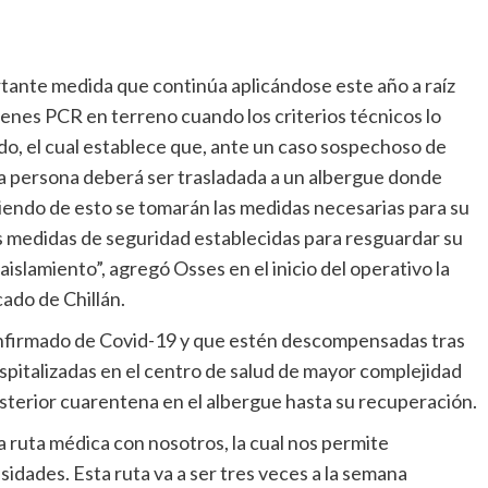
rtante medida que continúa aplicándose este año a raíz
menes PCR en terreno cuando los criterios técnicos lo
ido, el cual establece que, ante un caso sospechoso de
la persona deberá ser trasladada a un albergue donde
iendo de esto se tomarán las medidas necesarias para su
as medidas de seguridad establecidas para resguardar su
e aislamiento”, agregó Osses en el inicio del operativo la
ado de Chillán.
confirmado de Covid-19 y que estén descompensadas tras
ospitalizadas en el centro de salud de mayor complejidad
posterior cuarentena en el albergue hasta su recuperación.
a ruta médica con nosotros, la cual nos permite
idades. Esta ruta va a ser tres veces a la semana