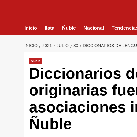
Inicio
Itata
Ñuble
Nacional
Tendencia
INICIO
2021
JULIO
30
DICCIONARIOS DE LENGU
Ñuble
Diccionarios d
originarias fu
asociaciones 
Ñuble