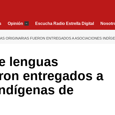
s
Opinión
Escucha Radio Estrella Digital
Nosotr
–
AS ORIGINARIAS FUERON ENTREGADOS A ASOCIACIONES INDÍG
e lenguas
eron entregados a
indígenas de