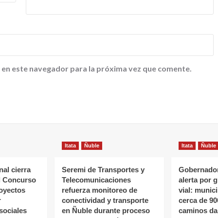
 en este navegador para la próxima vez que comente.
Itata
Ñuble
Itata
Ñuble
al cierra
Seremi de Transportes y
Gobernador
l Concurso
Telecomunicaciones
alerta por 
oyectos
refuerza monitoreo de
vial: munic
r
conectividad y transporte
cerca de 90
sociales
en Ñuble durante proceso
caminos da