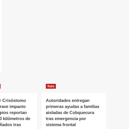
Itata
 Crisóstomo
Autoridades entregan
grave impacto
primeras ayudas a familias
ipios reportan
aisladas de Cobquecura
0 kilómetros de
tras emergencia por
ñados tras
sistema frontal