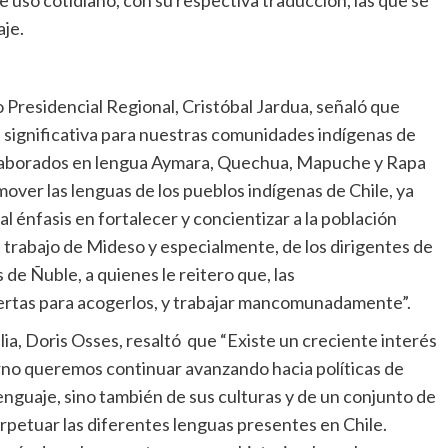
e uso cotidiano, con su respectiva traducción, las que se
aje.
 Presidencial Regional, Cristóbal Jardua, señaló que
ignificativa para nuestras comunidades indígenas de
 elaborados en lengua Aymara, Quechua, Mapuche y Rapa
ver las lenguas de los pueblos indígenas de Chile, ya
énfasis en fortalecer y concientizar a la población
el trabajo de Mideso y especialmente, de los dirigentes de
de Ñuble, a quienes le reitero que, las
iertas para acogerlos, y trabajar mancomunadamente”.
ilia, Doris Osses, resaltó que “Existe un creciente interés
ierno queremos continuar avanzando hacia políticas de
lenguaje, sino también de sus culturas y de un conjunto de
rpetuar las diferentes lenguas presentes en Chile.