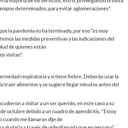
 mayoría de los servicios, eso sí, privilegiando la visita
tiempos determinados, para evitar aglomeraciones”.
 que la pandemia no ha terminado, por eso “es muy
emos las medidas preventivas y las indicaciones del
alud de quienes están
s visitan”.
rmedad respiratoria y si tiene fiebre. Deberán usar la
 traer alimentos y se sugiere llegar minutos antes del
cudieron a visitar a un ser querido, en este caso a su
1 de octubre debido a un cuadro de apendicitis. “Estoy
so cuando me llamaron dije de
o saludarla a través de videollamada que en persona”,