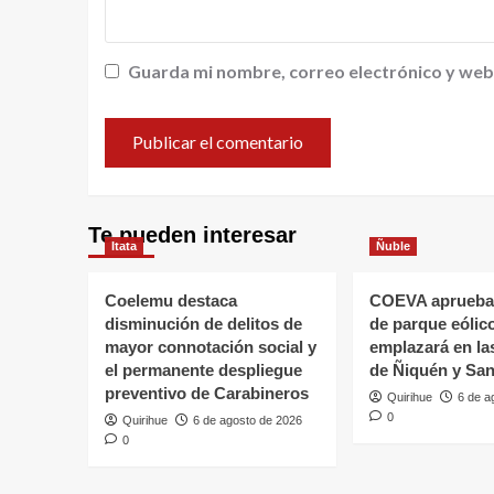
Guarda mi nombre, correo electrónico y web
Te pueden interesar
Itata
Ñuble
Coelemu destaca
COEVA aprueba
disminución de delitos de
de parque eólic
mayor connotación social y
emplazará en l
el permanente despliegue
de Ñiquén y San
preventivo de Carabineros
Quirihue
6 de a
0
Quirihue
6 de agosto de 2026
0