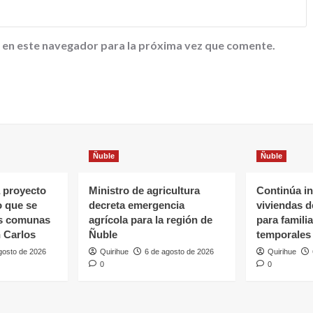
 en este navegador para la próxima vez que comente.
Ñuble
Ñuble
 proyecto
Ministro de agricultura
Continúa in
o que se
decreta emergencia
viviendas 
as comunas
agrícola para la región de
para famili
 Carlos
Ñuble
temporales
gosto de 2026
Quirihue
6 de agosto de 2026
Quirihue
0
0