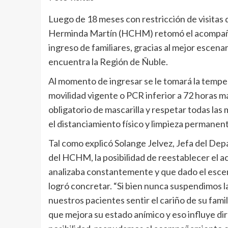
Luego de 18 meses con restricción de visitas d
Herminda Martín (HCHM) retomó el acompañam
ingreso de familiares, gracias al mejor escena
encuentra la Región de Ñuble.
Al momento de ingresar se le tomará la temper
movilidad vigente o PCR inferior a 72 horas má
obligatorio de mascarilla y respetar todas la
el distanciamiento físico y limpieza permanen
Tal como explicó Solange Jelvez, Jefa del Dep
del HCHM, la posibilidad de reestablecer el a
analizaba constantemente y que dado el escen
logró concretar. “Si bien nunca suspendimos la
nuestros pacientes sentir el cariño de su fami
que mejora su estado anímico y eso influye di