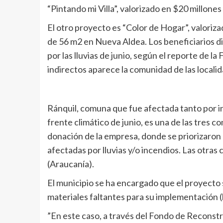
“Pintando mi Villa”, valorizado en $20 millon
El otro proyecto es “Color de Hogar”, valoriz
de 56 m2 en Nueva Aldea. Los beneficiarios d
por las lluvias de junio, según el reporte de 
indirectos aparece la comunidad de las locali
Ránquil, comuna que fue afectada tanto por i
frente climático de junio, es una de las tres 
donación de la empresa, donde se priorizaron
afectadas por lluvias y/o incendios. Las otra
(Araucanía).
El municipio se ha encargado que el proyecto s
materiales faltantes para su implementación (
”En este caso, a través del Fondo de Recons