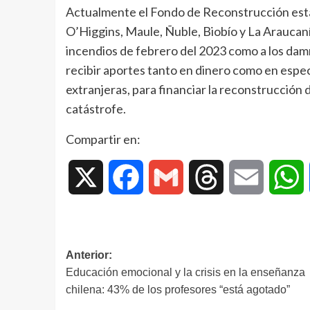
Actualmente el Fondo de Reconstrucción está
O’Higgins, Maule, Ñuble, Biobío y La Araucaní
incendios de febrero del 2023 como a los damn
recibir aportes tanto en dinero como en espec
extranjeras, para financiar la reconstrucción 
catástrofe.
Compartir en:
X
Facebook
Gmail
Threads
Email
W
Anterior:
Educación emocional y la crisis en la enseñanza
chilena: 43% de los profesores “está agotado”