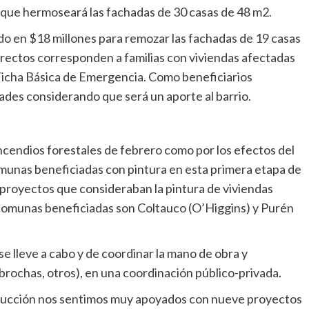
es que hermoseará las fachadas de 30 casas de 48 m2.
ado en $18 millones para remozar las fachadas de 19 casas
irectos corresponden a familias con viviendas afectadas
la Ficha Básica de Emergencia. Como beneficiarios
dades considerando que será un aporte al barrio.
ncendios forestales de febrero como por los efectos del
comunas beneficiadas con pintura en esta primera etapa de
 proyectos que consideraban la pintura de viviendas
s comunas beneficiadas son Coltauco (O’Higgins) y Purén
e lleve a cabo y de coordinar la mano de obra y
brochas, otros), en una coordinación público-privada.
trucción nos sentimos muy apoyados con nueve proyectos