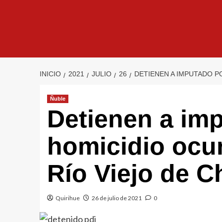
INICIO
2021
JULIO
26
DETIENEN A IMPUTADO P
Ñuble
Detienen a im
homicidio ocur
Río Viejo de Ch
Quirihue
26 de julio de 2021
0