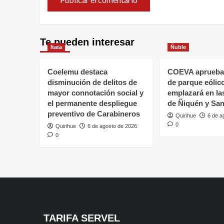
Te pueden interesar
Itata
Ñuble
Coelemu destaca
COEVA aprueba
disminución de delitos de
de parque eólic
mayor connotación social y
emplazará en l
el permanente despliegue
de Ñiquén y San
preventivo de Carabineros
Quirihue
6 de a
0
Quirihue
6 de agosto de 2026
0
TARIFA SERVEL