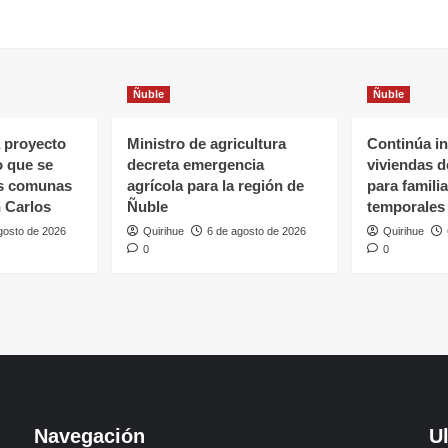
Ñuble
Ñuble
 proyecto
Ministro de agricultura
Continúa in
o que se
decreta emergencia
viviendas 
as comunas
agrícola para la región de
para famili
 Carlos
Ñuble
temporales
gosto de 2026
Quirihue
6 de agosto de 2026
Quirihue
0
0
Navegación
U