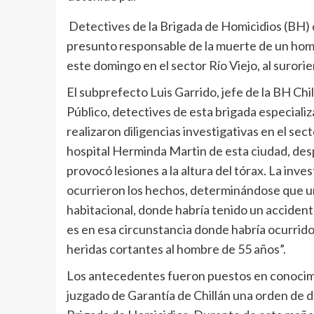
Detectives de la Brigada de Homicidios (BH) d
presunto responsable de la muerte de un hom
este domingo en el sector Río Viejo, al surorie
El subprefecto Luis Garrido, jefe de la BH Chi
Público, detectives de esta brigada especializa
realizaron diligencias investigativas en el sec
hospital Herminda Martin de esta ciudad, des
provocó lesiones a la altura del tórax. La inv
ocurrieron los hechos, determinándose que un
habitacional, donde habría tenido un accidente 
es en esa circunstancia donde habría ocurrido
heridas cortantes al hombre de 55 años”.
Los antecedentes fueron puestos en conocimie
juzgado de Garantía de Chillán una orden de de