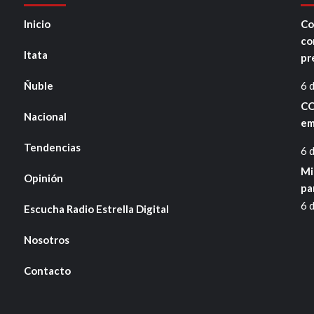
Inicio
Co
co
Itata
pr
Ñuble
6 
CO
Nacional
em
Tendencias
6 
Mi
Opinión
pa
6 
Escucha Radio Estrella Digital
Nosotros
Contacto