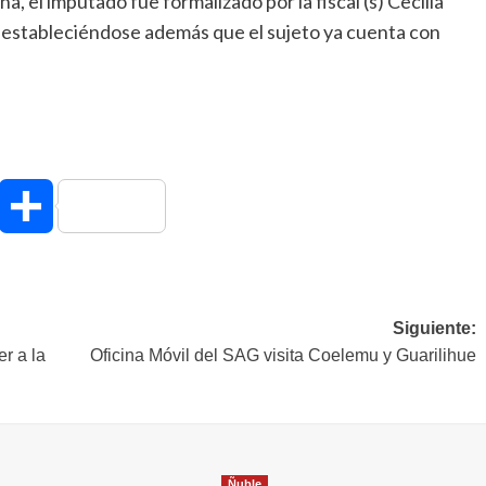
 el imputado fue formalizado por la fiscal (s) Cecilia
, estableciéndose además que el sujeto ya cuenta con
hatsApp
Compartir
Siguiente:
r a la
Oficina Móvil del SAG visita Coelemu y Guarilihue
Ñuble