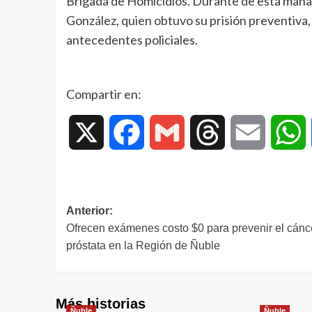
Brigada de Homicidios. Durante de esta mañana,
González, quien obtuvo su prisión preventiva
antecedentes policiales.
Compartir en:
X
Facebook
Gmail
Threads
Email
W
Anterior:
Ofrecen exámenes costo $0 para prevenir el cánce
próstata en la Región de Ñuble
Más historias
Ñuble
Ñuble