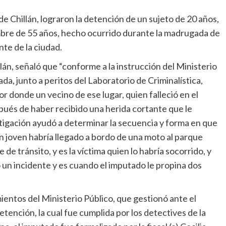
e Chillán, lograron la detención de un sujeto de 20 años,
bre de 55 años, hecho ocurrido durante la madrugada de
nte de la ciudad.
llán, señaló que “conforme a la instrucción del Ministerio
da, junto a peritos del Laboratorio de Criminalística,
tor donde un vecino de ese lugar, quien falleció en el
pués de haber recibido una herida cortante que le
estigación ayudó a determinar la secuencia y forma en que
 joven habría llegado a bordo de una moto al parque
de tránsito, y es la víctima quien lo habría socorrido, y
 un incidente y es cuando el imputado le propina dos
ntos del Ministerio Público, que gestionó ante el
tención, la cual fue cumplida por los detectives de la