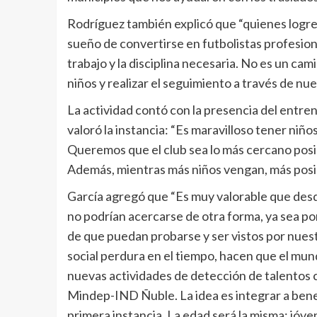
Rodríguez también explicó que “quienes logre
sueño de convertirse en futbolistas profesiona
trabajo y la disciplina necesaria. No es un cam
niños y realizar el seguimiento a través de n
La actividad contó con la presencia del entre
valoró la instancia: “Es maravilloso tener niño
Queremos que el club sea lo más cercano posib
Además, mientras más niños vengan, más posib
García agregó que “Es muy valorable que desde
no podrían acercarse de otra forma, ya sea por
de que puedan probarse y ser vistos por nuest
social perdura en el tiempo, hacen que el mu
nuevas actividades de detección de talentos c
Mindep-IND Ñuble. La idea es integrar a bene
primera instancia. La edad será la misma: jóve