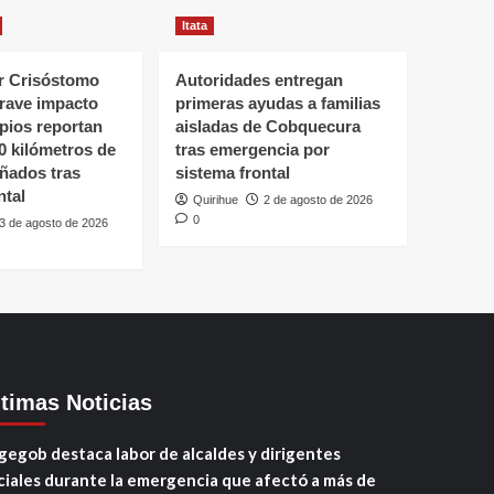
Itata
 Crisóstomo
Autoridades entregan
grave impacto
primeras ayudas a familias
ipios reportan
aisladas de Cobquecura
0 kilómetros de
tras emergencia por
ñados tras
sistema frontal
ntal
Quirihue
2 de agosto de 2026
0
3 de agosto de 2026
ltimas Noticias
gegob destaca labor de alcaldes y dirigentes
ciales durante la emergencia que afectó a más de