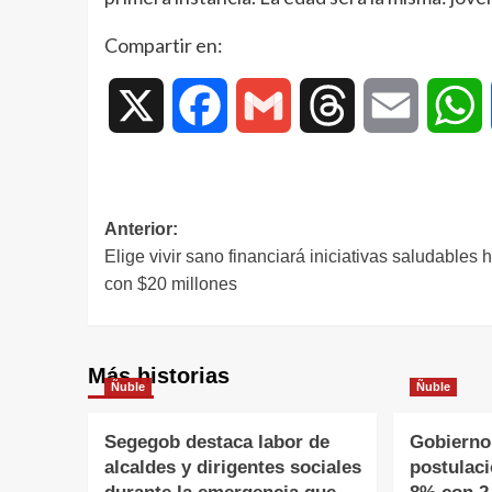
Compartir en:
X
Facebook
Gmail
Threads
Email
W
Anterior:
Elige vivir sano financiará iniciativas saludables 
con $20 millones
Más historias
Ñuble
Ñuble
Segegob destaca labor de
Gobierno
alcaldes y dirigentes sociales
postulac