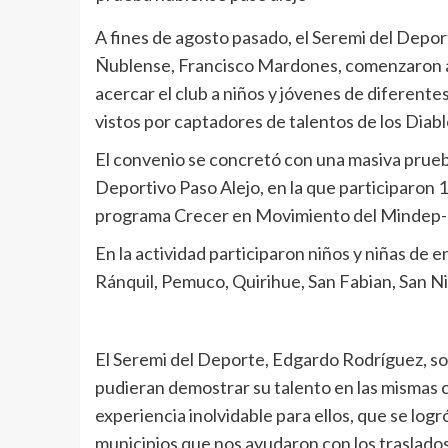
A fines de agosto pasado, el Seremi del Depo
Ñublense, Francisco Mardones, comenzaron a t
acercar el club a niños y jóvenes de diferent
vistos por captadores de talentos de los Diabl
El convenio se concretó con una masiva prueb
Deportivo Paso Alejo, en la que participaron 1
programa Crecer en Movimiento del Mindep
En la actividad participaron niños y niñas de 
Ránquil, Pemuco, Quirihue, San Fabian, San Nic
El Seremi del Deporte, Edgardo Rodríguez, so
pudieran demostrar su talento en las mismas
experiencia inolvidable para ellos, que se logr
municipios que nos ayudaron con los traslados.