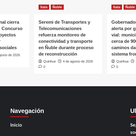
Itata
Ñuble
Itata
Ñuble
al cierra
Seremi de Transportes y
Gobernador
l Concurso
Telecomunicaciones
alerta por 
oyectos
refuerza monitoreo de
vial: munic
r
conectividad y transporte
cerca de 90
sociales
en Ñuble durante proceso
caminos da
de reconstrucción
sistema fro
gosto de 2026
Quirihue
4 de agosto de 2026
Quirihue
0
0
Navegación
U
Inicio
Se
so