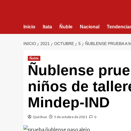
Inicio
Itata
Ñuble
Nacional
Tendencia
INICIO
2021
OCTUBRE
5
ÑUBLENSE PRUEBA A M
Ñuble
Ñublense prue
niños de taller
Mindep-IND
Quirihue
5 de octubre de 2021
0