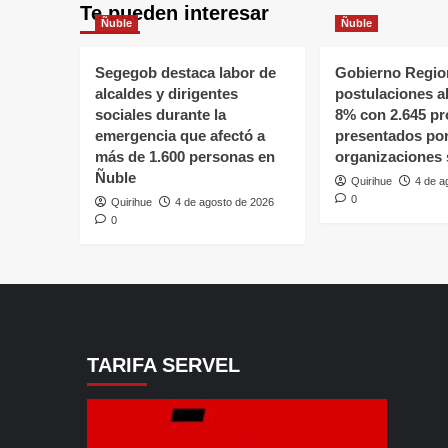
Te pueden interesar
Ñuble
Ñuble
Segegob destaca labor de
Gobierno Region
alcaldes y dirigentes
postulaciones a
sociales durante la
8% con 2.645 pr
emergencia que afectó a
presentados po
más de 1.600 personas en
organizaciones 
Ñuble
Quirihue
4 de a
0
Quirihue
4 de agosto de 2026
0
TARIFA SERVEL