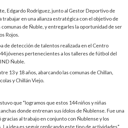
rte, Edgardo Rodríguez, junto al Gestor Deportivo de
rabajar en una alianza estratégica con el objetivo de
es comunas de Ñuble, y entregarles la oportunidad de ser
os Rojos.
a de detección de talentos realizada en el Centro
44 jóvenes pertenecientes a los talleres de fútbol del
-IND Ñuble.
entre 13 y 18 años, abarcando las comunas de Chillan,
olas y Chillán Viejo.
stuvo que “logramos que estos 144 niños y niñas
 canchas donde entrenan sus ídolos de Ñublense. Fue una
ó gracias al trabajo en conjunto con Ñublense y los
 La idea es seguir replicando este tipo de actividades”.