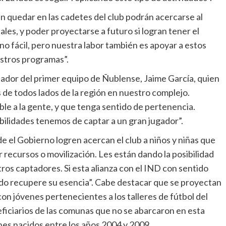
n quedar en las cadetes del club podrán acercarse al
les, y poder proyectarse a futuro si logran tener el
ino fácil, pero nuestra labor también es apoyar a estos
uestros programas”.
nador del primer equipo de Ñublense, Jaime García, quien
s de todos lados de la región en nuestro complejo.
le a la gente, y que tenga sentido de pertenencia.
ilidades tenemos de captar a un gran jugador”.
 el Gobierno logren acercan el club a niños y niñas que
 recursos o movilización. Les están dando la posibilidad
ros captadores. Si esta alianza con el IND con sentido
ndo recupere su esencia”. Cabe destacar que se proyectan
on jóvenes pertenecientes a los talleres de fútbol del
ficiarios de las comunas que no se abarcaron en esta
nes nacidos entre los años 2004 y 2009.