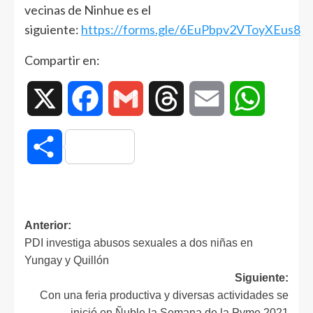
vecinas de Ninhue es el
siguiente:
https://forms.gle/6EuPbpv2VToyXEus8
Compartir en:
X
Facebook
Gmail
Threads
Email
WhatsAp
Compartir
Anterior:
PDI investiga abusos sexuales a dos niñas en
Yungay y Quillón
Siguiente:
Con una feria productiva y diversas actividades se
inició en Ñuble la Semana de la Pyme 2021