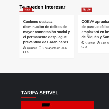
Te pueden interesar
Itata
Ñuble
Coelemu destaca
COEVA aprueba
disminución de delitos de
de parque eólic
mayor connotación social y
emplazará en l
el permanente despliegue
de Ñiquén y San
preventivo de Carabineros
Quirihue
6 de a
0
Quirihue
6 de agosto de 2026
0
TARIFA SERVEL