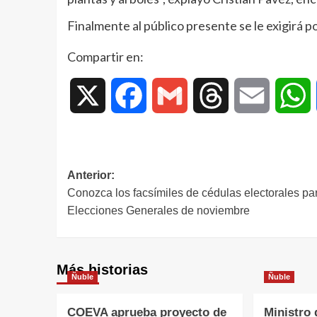
Finalmente al público presente se le exigirá po
Compartir en:
X
Facebook
Gmail
Threads
Email
W
Anterior:
Conozca los facsímiles de cédulas electorales par
Elecciones Generales de noviembre
Más historias
Ñuble
Ñuble
COEVA aprueba proyecto de
Ministro 