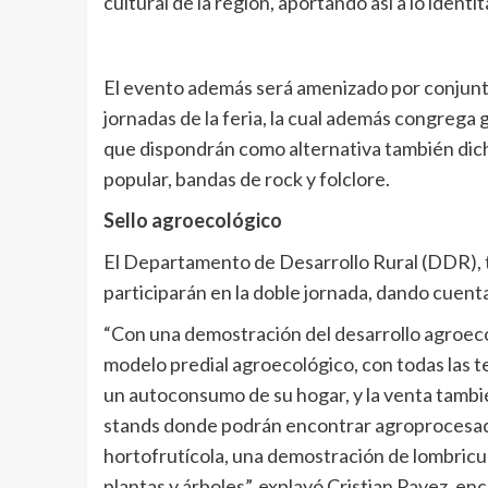
cultural de la región, aportando así a lo identit
El evento además será amenizado por conjuntos
jornadas de la feria, la cual además congrega 
que dispondrán como alternativa también dich
popular, bandas de rock y folclore.
Sello agroecológico
El Departamento de Desarrollo Rural (DDR), t
participarán en la doble jornada, dando cuenta
“Con una demostración del desarrollo agroec
modelo predial agroecológico, con todas las t
un autoconsumo de su hogar, y la venta tamb
stands donde podrán encontrar agroprocesado
hortofrutícola, una demostración de lombricul
plantas y árboles”, explayó Cristian Pavez, e