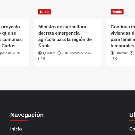
Ñuble
Ñuble
 proyecto
Ministro de agricultura
Continúa in
o que se
decreta emergencia
viviendas 
as comunas
agrícola para la región de
para famili
 Carlos
Ñuble
temporales
gosto de 2026
Quirihue
6 de agosto de 2026
Quirihue
0
0
Navegación
U
Inicio
Co