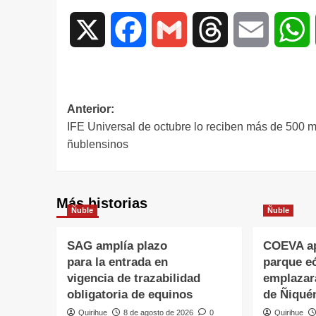
X
Facebook
Gmail
Threads
Email
W
Anterior:
IFE Universal de octubre lo reciben más de 500 m
ñublensinos
Más historias
Ñuble
Ñuble
SAG amplía plazo
COEVA ap
para la entrada en
parque eó
vigencia de trazabilidad
emplazar
obligatoria de equinos
de Ñiqué
Quirihue
8 de agosto de 2026
0
Quirihue