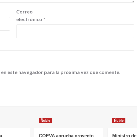
Correo
electrónico
*
 en este navegador para la próxima vez que comente.
Ñuble
Ñuble
a
COEVA aprueba proyecto
Ministro de