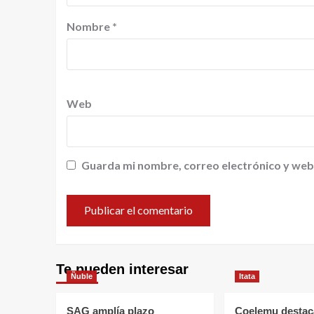
Nombre
*
Web
Guarda mi nombre, correo electrónico y web
Te pueden interesar
Ñuble
Itata
SAG amplía plazo
Coelemu destac