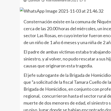
Quirihue
4 de noviembre de 2021
0
Consternación existe en la comuna de Ñiquén, 
cerca de las 20.00 horas del miércoles, un ince
sector Las Rosas, en cuyo interior fueron enc
de un niño de 1 año 6 meses y una niña de 2 a
El padre de ambas víctimas estaba trabajando 
siniestro, y al volver, no pudo rescatar a sus h
causas que originaron esta tragedia.
El jefe subrogante de la Brigada de Homicidios
que “a solicitud de la fiscal Tamara Cuello de la
Brigada de Homicidios, en conjunto con profes
regional, concurrieron hasta el sector rural d
muerte de dos menores de edad, el siniestro s
un piso, lugar donde se habían encontrado do