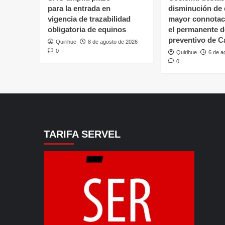
para la entrada en
disminución de 
vigencia de trazabilidad
mayor connotaci
obligatoria de equinos
el permanente d
preventivo de C
Quirihue
8 de agosto de 2026
0
Quirihue
6 de a
0
TARIFA SERVEL