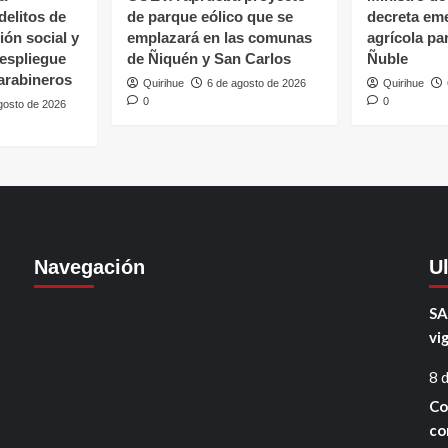
delitos de
de parque eólico que se
decreta em
ón social y
emplazará en las comunas
agrícola pa
espliegue
de Ñiquén y San Carlos
Ñuble
arabineros
Quirihue
6 de agosto de 2026
Quirihue
0
0
gosto de 2026
Navegación
U
SA
vi
8 
Co
co