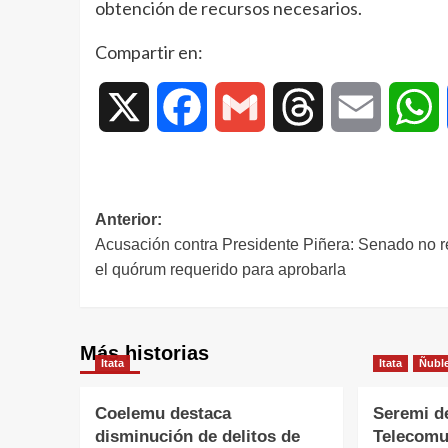
obtención de recursos necesarios.
Compartir en:
X
Facebook
Gmail
Threads
Email
W
Anterior:
Acusación contra Presidente Piñera: Senado no 
el quórum requerido para aprobarla
Más historias
Itata
Itata
Ñubl
Coelemu destaca
Seremi d
disminución de delitos de
Telecomu