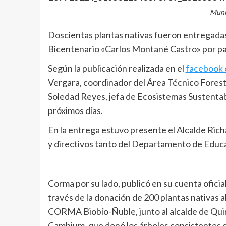
Muni
Doscientas plantas nativas fueron entregadas 
Bicentenario «Carlos Montané Castro» por pa
Según la publicación realizada en el
facebook o
Vergara, coordinador del Área Técnico Forest
Soledad Reyes, jefa de Ecosistemas Sustenta
próximos días.
En la entrega estuvo presente el Alcalde Richa
y directivos tanto del Departamento de Educa
Corma por su lado, publicó en su cuenta ofici
través de la donación de 200 plantas nativas a
CORMA Biobío-Ñuble, junto al alcalde de Quiri
Cambium, que donó los árboles consistentes e