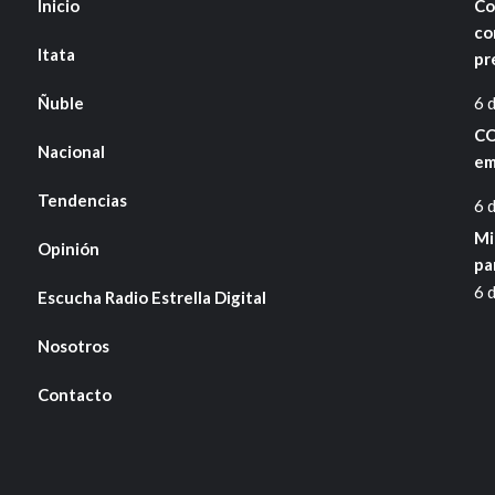
Inicio
Co
co
Itata
pr
Ñuble
6 
CO
Nacional
em
Tendencias
6 
Mi
Opinión
pa
6 
Escucha Radio Estrella Digital
Nosotros
Contacto