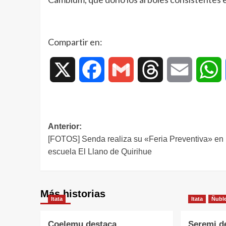
Compartir en:
X
Facebook
Gmail
Threads
Email
W
Anterior:
[FOTOS] Senda realiza su «Feria Preventiva» en
escuela El Llano de Quirihue
Más historias
Itata
Itata
Ñubl
Coelemu destaca
Seremi d