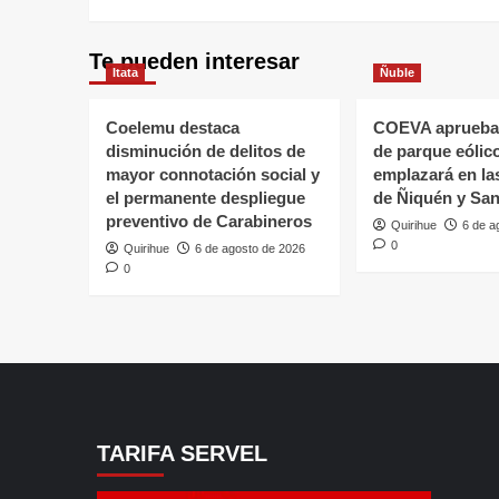
Te pueden interesar
Itata
Ñuble
Coelemu destaca
COEVA aprueba
disminución de delitos de
de parque eólic
mayor connotación social y
emplazará en l
el permanente despliegue
de Ñiquén y San
preventivo de Carabineros
Quirihue
6 de a
0
Quirihue
6 de agosto de 2026
0
TARIFA SERVEL