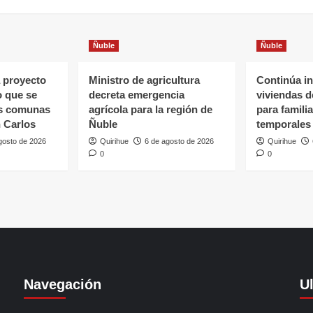
Ñuble
Ñuble
 proyecto
Ministro de agricultura
Continúa in
o que se
decreta emergencia
viviendas 
as comunas
agrícola para la región de
para famili
 Carlos
Ñuble
temporales
gosto de 2026
Quirihue
6 de agosto de 2026
Quirihue
0
0
Navegación
U