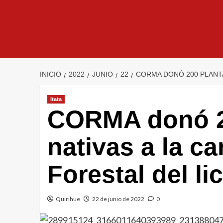
INICIO
2022
JUNIO
22
CORMA DONÓ 200 PLANTA
Itata
CORMA donó 2
nativas a la c
Forestal del li
Quirihue
22 de junio de 2022
0