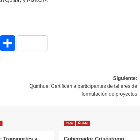
hatsApp
Compartir
Siguiente:
Quirihue; Certifican a participantes de talleres de
formulación de proyectos
e
Itata
Ñuble
e Transportes y
Gobernador Crisóstomo