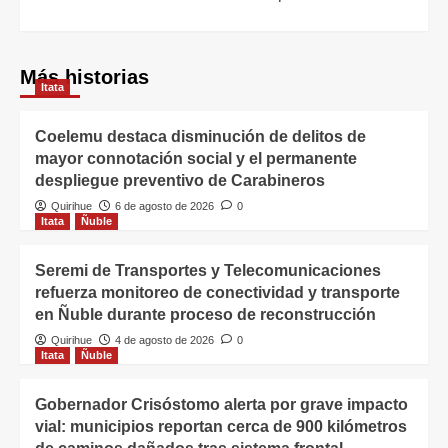
Más historias
Itata
Coelemu destaca disminución de delitos de
mayor connotación social y el permanente
despliegue preventivo de Carabineros
Quirihue
6 de agosto de 2026
0
Itata
Ñuble
Seremi de Transportes y Telecomunicaciones
refuerza monitoreo de conectividad y transporte
en Ñuble durante proceso de reconstrucción
Quirihue
4 de agosto de 2026
0
Itata
Ñuble
Gobernador Crisóstomo alerta por grave impacto
vial: municipios reportan cerca de 900 kilómetros