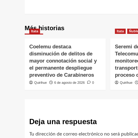
Más historias
Itata
Itata
Ñubl
Coelemu destaca
Seremi d
disminución de delitos de
Telecomu
mayor connotación social y
monitore
el permanente despliegue
transpor
preventivo de Carabineros
proceso 
Quirihue
6 de agosto de 2026
0
Quirihue
Deja una respuesta
Tu dirección de correo electrónico no será publica