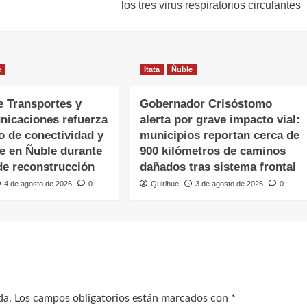
los tres virus respiratorios circulantes
e
Itata
Ñuble
e Transportes y
Gobernador Crisóstomo
nicaciones refuerza
alerta por grave impacto vial:
o de conectividad y
municipios reportan cerca de
te en Ñuble durante
900 kilómetros de caminos
de reconstrucción
dañados tras sistema frontal
4 de agosto de 2026
0
Quirihue
3 de agosto de 2026
0
da.
Los campos obligatorios están marcados con
*