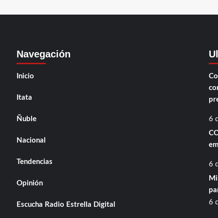
Navegación
U
Inicio
Co
co
Itata
pr
Ñuble
6 
CO
Nacional
em
Tendencias
6 
Mi
Opinión
pa
6 
Escucha Radio Estrella Digital