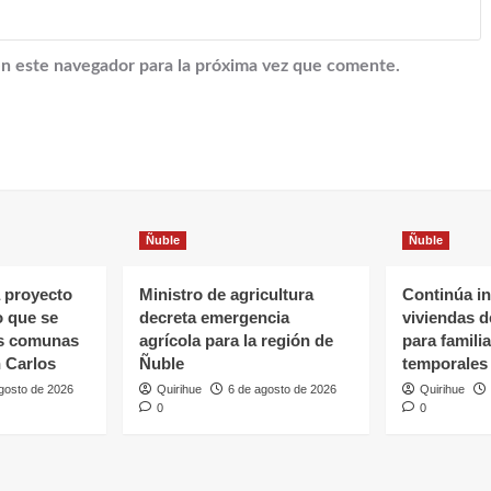
n este navegador para la próxima vez que comente.
Ñuble
Ñuble
 proyecto
Ministro de agricultura
Continúa in
o que se
decreta emergencia
viviendas 
as comunas
agrícola para la región de
para famili
 Carlos
Ñuble
temporales
gosto de 2026
Quirihue
6 de agosto de 2026
Quirihue
0
0