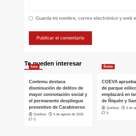
Guarda mi nombre, correo electrónico y web e
Te pueden interesar
Itata
Ñuble
Coelemu destaca
COEVA aprueba
disminución de delitos de
de parque eólic
mayor connotación social y
emplazará en l
el permanente despliegue
de Ñiquén y San
preventivo de Carabineros
Quirihue
6 de a
0
Quirihue
6 de agosto de 2026
0