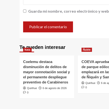
Guarda mi nombre, correo electrónico y web
Te pueden interesar
Itata
Ñuble
Coelemu destaca
COEVA aprueba
disminución de delitos de
de parque eólic
mayor connotación social y
emplazará en l
el permanente despliegue
de Ñiquén y San
preventivo de Carabineros
Quirihue
6 de a
0
Quirihue
6 de agosto de 2026
0