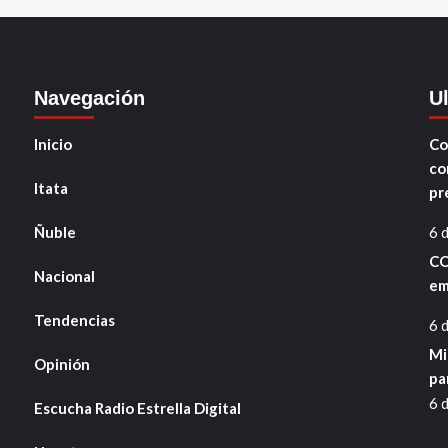
Navegación
U
Inicio
Co
co
Itata
pr
Ñuble
6 
CO
Nacional
em
Tendencias
6 
Mi
Opinión
pa
6 
Escucha Radio Estrella Digital