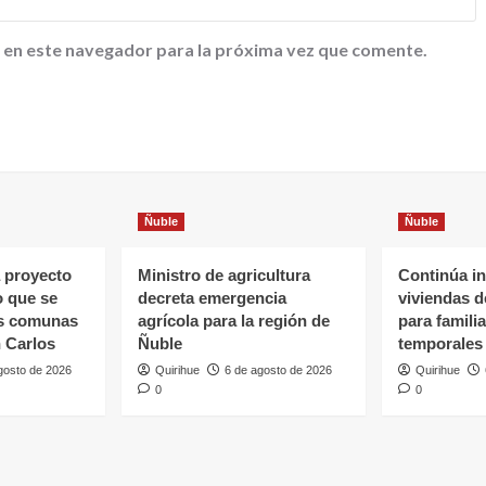
 en este navegador para la próxima vez que comente.
Ñuble
Ñuble
 proyecto
Ministro de agricultura
Continúa in
o que se
decreta emergencia
viviendas 
as comunas
agrícola para la región de
para famili
 Carlos
Ñuble
temporales
gosto de 2026
Quirihue
6 de agosto de 2026
Quirihue
0
0