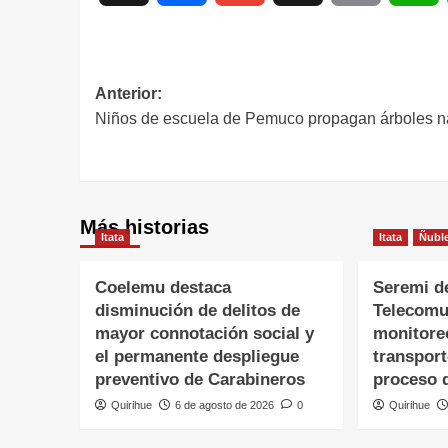
Anterior:
Niños de escuela de Pemuco propagan árboles n
Más historias
Itata
Itata
Ñubl
Coelemu destaca
Seremi d
disminución de delitos de
Telecomu
mayor connotación social y
monitore
el permanente despliegue
transpor
preventivo de Carabineros
proceso 
Quirihue
6 de agosto de 2026
0
Quirihue