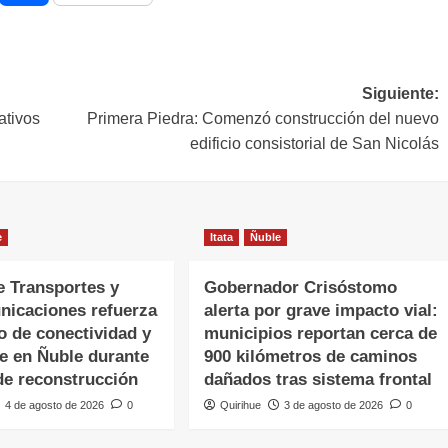
Siguiente:
ativos
Primera Piedra: Comenzó construcción del nuevo
edificio consistorial de San Nicolás
e
Itata
Ñuble
e Transportes y
Gobernador Crisóstomo
nicaciones refuerza
alerta por grave impacto vial:
o de conectividad y
municipios reportan cerca de
te en Ñuble durante
900 kilómetros de caminos
de reconstrucción
dañados tras sistema frontal
4 de agosto de 2026
0
Quirihue
3 de agosto de 2026
0