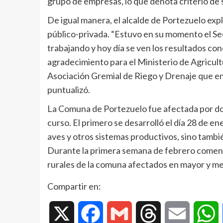
grupo de empresas, lo que denota criterio de s
De igual manera, el alcalde de Portezuelo exp
público-privada. “Estuvo en su momento el Se
trabajando y hoy día se ven los resultados con
agradecimiento para el Ministerio de Agricultu
Asociación Gremial de Riego y Drenaje que en
puntualizó.
La Comuna de Portezuelo fue afectada por do
curso. El primero se desarrolló el día 28 de e
aves y otros sistemas productivos, sino tambi
Durante la primera semana de febrero comenz
rurales de la comuna afectados en mayor y m
Compartir en:
X
Facebook
Gmail
Threads
Email
W