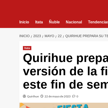
Inicio
Itata
Ñuble
Nacional
Tendencia
INICIO
2023
MAYO
22
QUIRIHUE PREPARA SU T
Itata
Quirihue prepa
versión de la 
este fin de se
Quirihue
22 de mayo de 2023
0