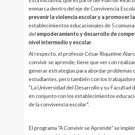
Esta iniciativa, que es parte del Plan de Reac
enmarca dentro del eje de Convivencia Escolar
prevenir la violencia escolar y a promover l
establecimientos educacionales de 5 comunas 
del
empoderamiento y desarrollo de competen
nivel intermedio y escolar
.
Al respecto, el profesor César Riquelme Alar
convivir se aprende, tiene que ver con realiza
generar estrategias para abordar problemas de
estudiantes, pero también con los trabajadore
“La Universidad del Desarrollo y su Facultad d
en conjunto con los establecimientos educaci
de la convivencia escolar”.
El programa “A Convivir se Aprende” se imple