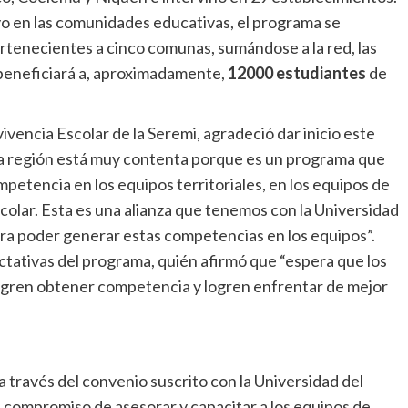
uvo en las comunidades educativas, el programa se
rtenecientes a cinco comunas, sumándose a la red, las
 beneficiará a, aproximadamente,
12000 estudiantes
de
vencia Escolar de la Seremi, agradeció dar inicio este
 región está muy contenta porque es un programa que
petencia en los equipos territoriales, en los equipos de
olar. Esta es una alianza que tenemos con la Universidad
ara poder generar estas competencias en los equipos”.
pectativas del programa, quién afirmó que “espera que los
ogren obtener competencia y logren enfrentar de mejor
través del convenio suscrito con la Universidad del
l compromiso de asesorar y capacitar a los equipos de