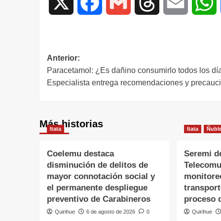
X
Facebook
Gmail
Threads
Email
W
Anterior:
Paracetamol: ¿Es dañino consumirlo todos los dí
Especialista entrega recomendaciones y precauc
Más historias
Itata
Itata
Ñubl
Coelemu destaca
Seremi d
disminución de delitos de
Telecomu
mayor connotación social y
monitore
el permanente despliegue
transpor
preventivo de Carabineros
proceso 
Quirihue
6 de agosto de 2026
0
Quirihue