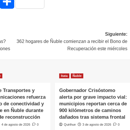
hatsApp
Compartir
Siguiente:
as?
362 hogares de Ñuble comienzan a recibir el Bono de
iones
Recuperación este miércoles
e
Itata
Ñuble
e Transportes y
Gobernador Crisóstomo
nicaciones refuerza
alerta por grave impacto vial:
o de conectividad y
municipios reportan cerca de
te en Ñuble durante
900 kilómetros de caminos
de reconstrucción
dañados tras sistema frontal
4 de agosto de 2026
0
Quirihue
3 de agosto de 2026
0