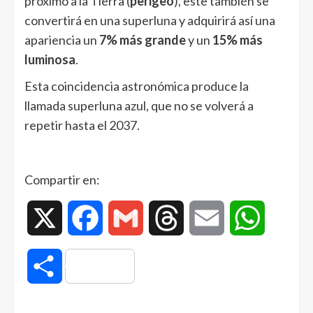
próximo a la Tierra (
perigeo
), este también se
convertirá en una superluna y adquirirá así una
apariencia un
7% más grande
y un
15% más
luminosa
.
Esta coincidencia astronómica produce la
llamada superluna azul, que no se volverá a
repetir hasta el 2037.
Compartir en:
X
Facebook
Gmail
Threads
Email
WhatsAp
Compartir