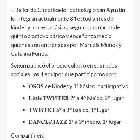
El taller de Cheerleader del colegio San Agustín
lo integran actualmente 84 estudiantes de
kínder y primero básico, segundo a cuarto, de
quinto a octavo básico y enseñanza media,
quienes son entrenadas por Marcela Muñoz y
Catalina Funes.
Según publicó el propio colegio en sus redes
sociales, los 4 equipos que participaron son:
𝐎𝐒𝐎𝐒 de Kinder y 1° básico, participativo
𝐋𝐢𝐭𝐭𝐥𝐞 𝐓𝐖𝐈𝐒𝐓𝐄𝐑 2° a 4° básico, 2° lugar
𝐓𝐖𝐈𝐒𝐓𝐄𝐑 5° a 8° básico, 1° lugar
𝐃𝐀𝐍𝐂𝐄&𝐉𝐀𝐙𝐙 1° a 3° medio, 1° lugar
Compartir en: