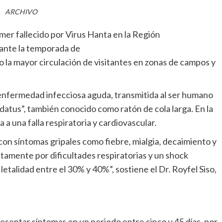
ARCHIVO
mer fallecido por Virus Hanta en la Región
ante la temporada de
la mayor circulación de visitantes en zonas de campos y
enfermedad infecciosa aguda, transmitida al ser humano
datus”, también conocido como ratón de cola larga. En la
 a una falla respiratoria y cardiovascular.
on síntomas gripales como fiebre, mialgia, decaimiento y
tamente por dificultades respiratorias y un shock
talidad entre el 30% y 40%”, sostiene el Dr. Royfel Siso,
resentar síntomas en un periodo entre cinco y 45 días, por