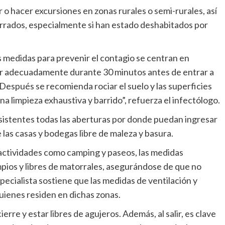
 hacer excursiones en zonas rurales o semi-rurales, así
errados, especialmente si han estado deshabitados por
s medidas para prevenir el contagio se centran en
tilar adecuadamente durante 30 minutos antes de entrar a
espués se recomienda rociar el suelo y las superficies
na limpieza exhaustiva y barrido”, refuerza el infectólogo.
esistentes todas las aberturas por donde puedan ingresar
 las casas y bodegas libre de maleza y basura.
 actividades como camping y paseos, las medidas
impios y libres de matorrales, asegurándose de que no
pecialista sostiene que las medidas de ventilación y
quienes residen en dichas zonas.
ierre y estar libres de agujeros. Además, al salir, es clave