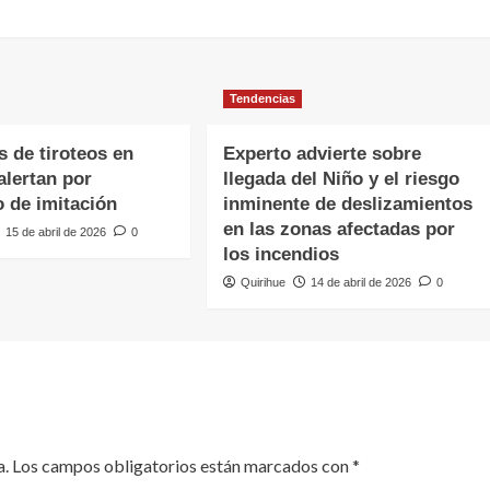
Tendencias
 de tiroteos en
Experto advierte sobre
alertan por
llegada del Niño y el riesgo
 de imitación
inminente de deslizamientos
en las zonas afectadas por
15 de abril de 2026
0
los incendios
Quirihue
14 de abril de 2026
0
a.
Los campos obligatorios están marcados con
*