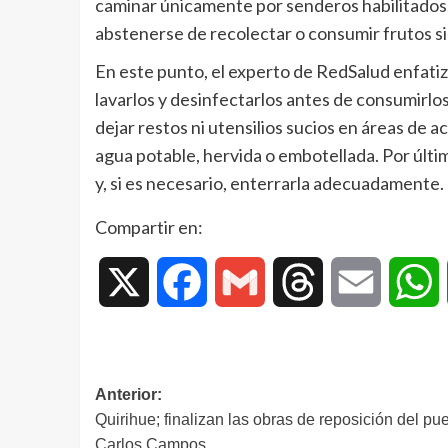
caminar únicamente por senderos habilitados, 
abstenerse de recolectar o consumir frutos si
En este punto, el experto de RedSalud enfatiz
lavarlos y desinfectarlos antes de consumirl
dejar restos ni utensilios sucios en áreas de 
agua potable, hervida o embotellada. Por últi
y, si es necesario, enterrarla adecuadamente.
Compartir en:
X
Facebook
Gmail
Threads
Email
W
Anterior:
Quirihue; finalizan las obras de reposición del pu
Carlos Campos