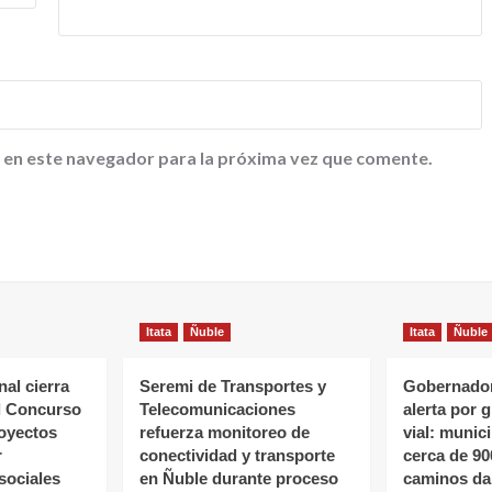
 en este navegador para la próxima vez que comente.
Itata
Ñuble
Itata
Ñuble
al cierra
Seremi de Transportes y
Gobernador
l Concurso
Telecomunicaciones
alerta por 
oyectos
refuerza monitoreo de
vial: munic
r
conectividad y transporte
cerca de 90
sociales
en Ñuble durante proceso
caminos da