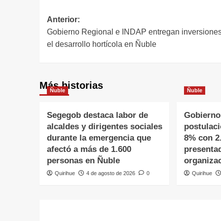
Anterior:
Gobierno Regional e INDAP entregan inversiones
el desarrollo hortícola en Ñuble
Más historias
Ñuble
Ñuble
Segegob destaca labor de
Gobierno
alcaldes y dirigentes sociales
postulac
durante la emergencia que
8% con 2
afectó a más de 1.600
presenta
personas en Ñuble
organiza
Quirihue
4 de agosto de 2026
0
Quirihue