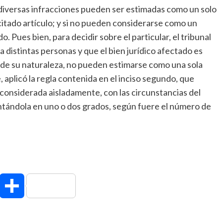
as diversas infracciones pueden ser estimadas como un solo
l citado artículo; y si no pueden considerarse como un
do. Pues bien, para decidir sobre el particular, el tribunal
a distintas personas y que el bien jurídico afectado es
ud de su naturaleza, no pueden estimarse como una sola
aplicó la regla contenida en el inciso segundo, que
 considerada aisladamente, con las circunstancias del
tándola en uno o dos grados, según fuere el número de
hatsApp
Compartir