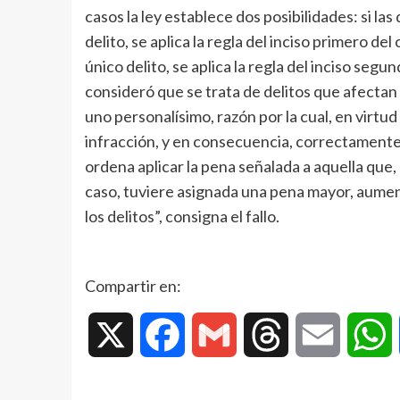
casos la ley establece dos posibilidades: si l
delito, se aplica la regla del inciso primero de
único delito, se aplica la regla del inciso segun
consideró que se trata de delitos que afectan 
uno personalísimo, razón por la cual, en virt
infracción, y en consecuencia, correctamente, 
ordena aplicar la pena señalada a aquella que,
caso, tuviere asignada una pena mayor, aumen
los delitos”, consigna el fallo.
Compartir en:
X
Facebook
Gmail
Threads
Email
W