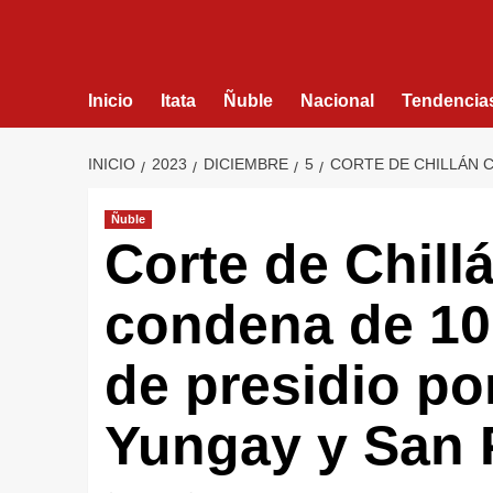
Inicio
Itata
Ñuble
Nacional
Tendencia
INICIO
2023
DICIEMBRE
5
CORTE DE CHILLÁN C
Ñuble
Corte de Chill
condena de 10
de presidio po
Yungay y San 