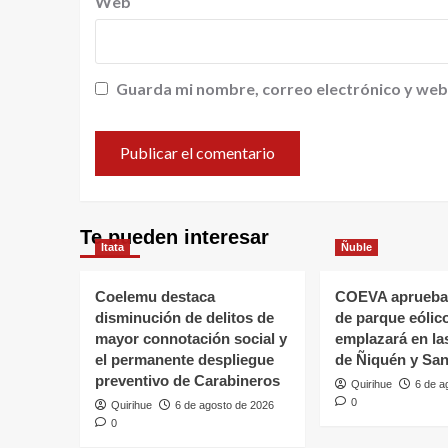
Web
Guarda mi nombre, correo electrónico y web
Te pueden interesar
Itata
Ñuble
Coelemu destaca
COEVA aprueba
disminución de delitos de
de parque eólic
mayor connotación social y
emplazará en l
el permanente despliegue
de Ñiquén y San
preventivo de Carabineros
Quirihue
6 de a
0
Quirihue
6 de agosto de 2026
0