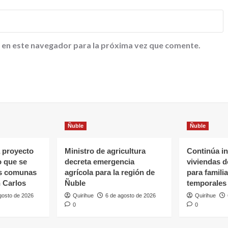
 en este navegador para la próxima vez que comente.
Ñuble
Ñuble
 proyecto
Ministro de agricultura
Continúa in
o que se
decreta emergencia
viviendas 
as comunas
agrícola para la región de
para famili
 Carlos
Ñuble
temporales
gosto de 2026
Quirihue
6 de agosto de 2026
Quirihue
0
0