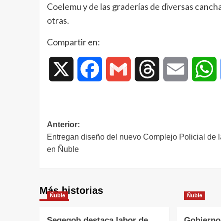
Coelemu y de las graderías de diversas cancha
otras.
Compartir en:
X
Facebook
Gmail
Threads
Email
W
Anterior:
Entregan diseño del nuevo Complejo Policial de 
en Ñuble
Más historias
Ñuble
Ñuble
Segegob destaca labor de
Gobierno