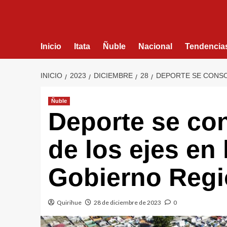
Inicio
Itata
Ñuble
Nacional
Tendencia
INICIO
2023
DICIEMBRE
28
DEPORTE SE CONSO
Ñuble
Deporte se co
de los ejes en 
Gobierno Regi
Quirihue
28 de diciembre de 2023
0