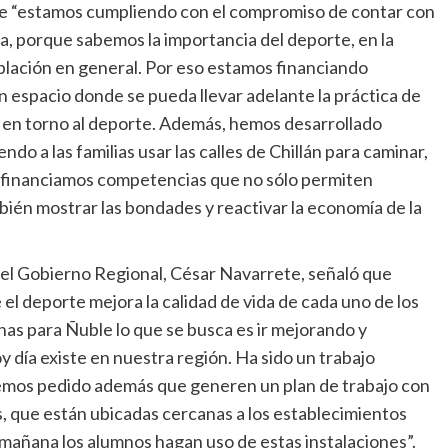
e “estamos cumpliendo con el compromiso de contar con
, porque sabemos la importancia del deporte, en la
oblación en general. Por eso estamos financiando
 espacio donde se pueda llevar adelante la práctica de
e en torno al deporte. Además, hemos desarrollado
o a las familias usar las calles de Chillán para caminar,
 y financiamos competencias que no sólo permiten
bién mostrar las bondades y reactivar la economía de la
el Gobierno Regional, César Navarrete, señaló que
l deporte mejora la calidad de vida de cada uno de los
has para Ñuble lo que se busca es ir mejorando y
 día existe en nuestra región. Ha sido un trabajo
 hemos pedido además que generen un plan de trabajo con
, que están ubicadas cercanas a los establecimientos
e mañana los alumnos hagan uso de estas instalaciones”.