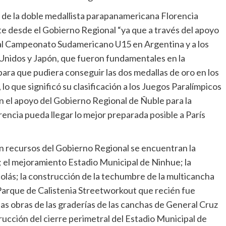
 de la doble medallista parapanamericana Florencia
e desde el Gobierno Regional “ya que a través del apoyo
al Campeonato Sudamericano U15 en Argentina y a los
Unidos y Japón, que fueron fundamentales en la
para que pudiera conseguir las dos medallas de oro en los
 que significó su clasificación a los Juegos Paralímpicos
 el apoyo del Gobierno Regional de Ñuble para la
ncia pueda llegar lo mejor preparada posible a París
on recursos del Gobierno Regional se encuentran la
; el mejoramiento Estadio Municipal de Ninhue; la
olás; la construcción de la techumbre de la multicancha
arque de Calistenia Streetworkout que recién fue
as obras de las graderías de las canchas de General Cruz
rucción del cierre perimetral del Estadio Municipal de