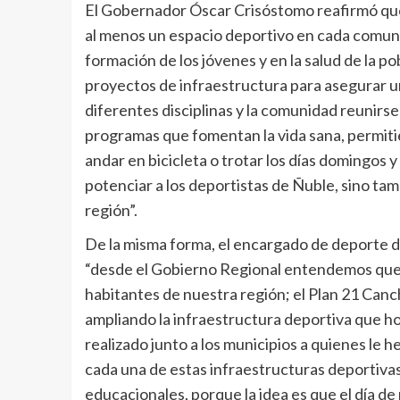
El Gobernador Óscar Crisóstomo reafirmó qu
al menos un espacio deportivo en cada comuna
formación de los jóvenes y en la salud de la p
proyectos de infraestructura para asegurar un
diferentes disciplinas y la comunidad reunirs
programas que fomentan la vida sana, permitiend
andar en bicicleta o trotar los días domingos
potenciar a los deportistas de Ñuble, sino tam
región”.
De la misma forma, el encargado de deporte d
“desde el Gobierno Regional entendemos que e
habitantes de nuestra región; el Plan 21 Canc
ampliando la infraestructura deportiva que hoy
realizado junto a los municipios a quienes le
cada una de estas infraestructuras deportivas
educacionales, porque la idea es que el día d