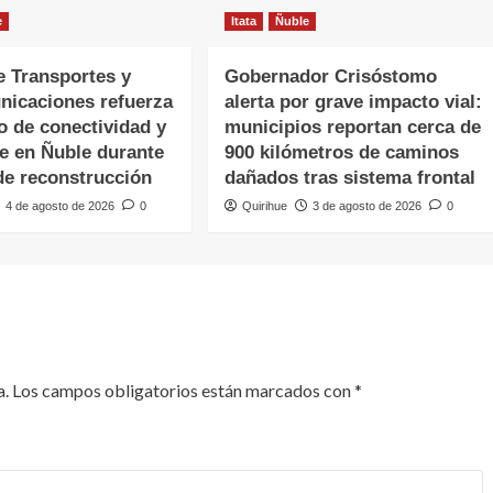
e
Itata
Ñuble
e Transportes y
Gobernador Crisóstomo
nicaciones refuerza
alerta por grave impacto vial:
o de conectividad y
municipios reportan cerca de
te en Ñuble durante
900 kilómetros de caminos
de reconstrucción
dañados tras sistema frontal
4 de agosto de 2026
0
Quirihue
3 de agosto de 2026
0
a.
Los campos obligatorios están marcados con
*