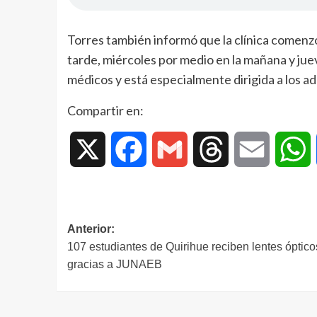
Torres también informó que la clínica comenzó
tarde, miércoles por medio en la mañana y jue
médicos y está especialmente dirigida a los a
Compartir en:
X
Facebook
Gmail
Threads
Email
W
Anterior:
107 estudiantes de Quirihue reciben lentes óptico
gracias a JUNAEB