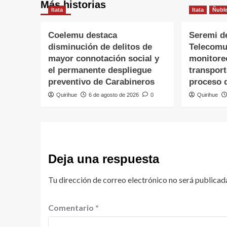
Más historias
Itata
Itata
Ñubl
Coelemu destaca
Seremi d
disminución de delitos de
Telecomu
mayor connotación social y
monitore
el permanente despliegue
transpor
preventivo de Carabineros
proceso 
Quirihue
6 de agosto de 2026
0
Quirihue
Deja una respuesta
Tu dirección de correo electrónico no será publicad
Comentario
*