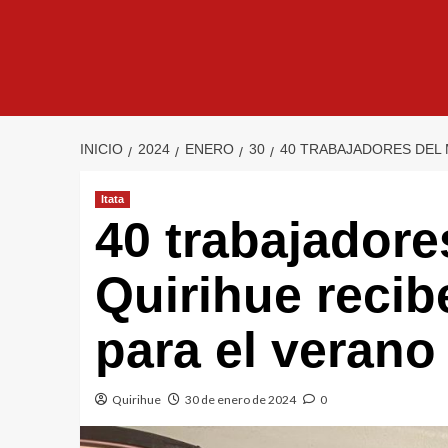
INICIO
2024
ENERO
30
40 TRABAJADORES DEL 
Itata
40 trabajadore
Quirihue recib
para el verano
Quirihue
30 de enero de 2024
0