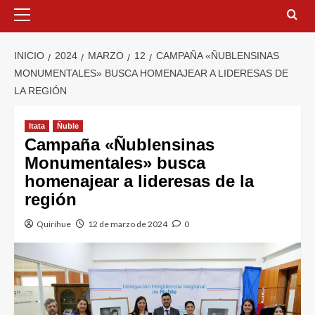
INICIO
2024
MARZO
12
CAMPAÑA «ÑUBLENSINAS
MONUMENTALES» BUSCA HOMENAJEAR A LIDERESAS DE
LA REGIÓN
Itata
Ñuble
Campaña «Ñublensinas
Monumentales» busca
homenajear a lideresas de la
región
Quirihue
12 de marzo de 2024
0