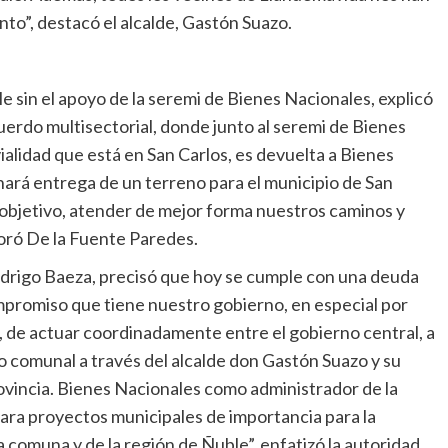
to”, destacó el alcalde, Gastón Suazo.
le sin el apoyo de la seremi de Bienes Nacionales, explicó
erdo multisectorial, donde junto al seremi de Bienes
ialidad que está en San Carlos, es devuelta a Bienes
hará entrega de un terreno para el municipio de San
 objetivo, atender de mejor forma nuestros caminos y
aloró De la Fuente Paredes.
Rodrigo Baeza, precisó que hoy se cumple con una deuda
ompromiso que tiene nuestro gobierno, en especial por
 de actuar coordinadamente entre el gobierno central, a
no comunal a través del alcalde don Gastón Suazo y su
ovincia. Bienes Nacionales como administrador de la
para proyectos municipales de importancia para la
 comuna y de la región de Ñuble”, enfatizó la autoridad