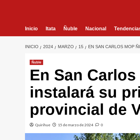
Inicio
Itata
Ñuble
Nacional
Tendencia
INICIO
2024
MARZO
15
EN SAN CARLOS MOP ÑU
Ñuble
En San Carlos
instalará su pr
provincial de V
Quirihue
15 de marzo de 2024
0