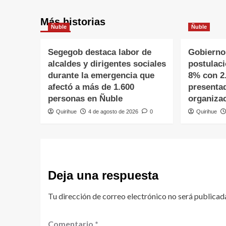
Más historias
Ñuble
Ñuble
Segegob destaca labor de
Gobierno
alcaldes y dirigentes sociales
postulac
durante la emergencia que
8% con 2
afectó a más de 1.600
presenta
personas en Ñuble
organiza
Quirihue
4 de agosto de 2026
0
Quirihue
Deja una respuesta
Tu dirección de correo electrónico no será publicad
Comentario
*