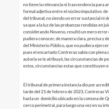
no tiene la relevancia ni trascendencia para a
formal adjetiva entre el núcleo imputativo de l
del tribunal, no siendo un error sustancial ni
ya que a la luz de las probanzas rendidas en ju
considerando Noveno, resultó un mero error q
pudiera conocer, de manera clara, precisa y de
del Ministerio Público, que no pudiera ejercer
pues el encartado Contreras sabía con plena 
autoría se le atribuyó, las circunstancias de pe
estos, circunstancias estas que constituyen es
El tribunal de primera instancia dio por acredi
tarde del 21 de febrero de 2023, Contreras Vil
hasta un domicilio ubicado en la comuna de Qu
cerco perimetral, para luego una vez en su int