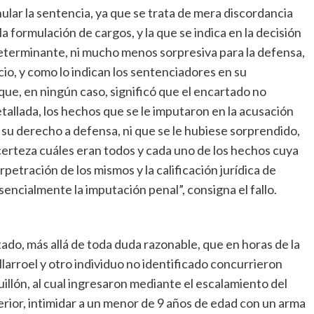
nular la sentencia, ya que se trata de mera discordancia
a formulación de cargos, y la que se indica en la decisión
 determinante, ni mucho menos sorpresiva para la defensa,
icio, y como lo indican los sentenciadores en su
ue, en ningún caso, significó que el encartado no
tallada, los hechos que se le imputaron en la acusación
 su derecho a defensa, ni que se le hubiese sorprendido,
certeza cuáles eran todos y cada uno de los hechos cuya
rpetración de los mismos y la calificación jurídica de
encialmente la imputación penal”, consigna el fallo.
tado, más allá de toda duda razonable, que en horas de la
larroel y otro individuo no identificado concurrieron
illón, al cual ingresaron mediante el escalamiento del
erior, intimidar a un menor de 9 años de edad con un arma