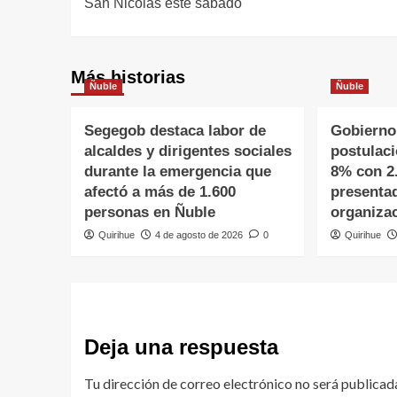
San Nicolás este sábado
Más historias
Ñuble
Ñuble
Segegob destaca labor de
Gobierno
alcaldes y dirigentes sociales
postulac
durante la emergencia que
8% con 2
afectó a más de 1.600
presenta
personas en Ñuble
organiza
Quirihue
4 de agosto de 2026
0
Quirihue
Deja una respuesta
Tu dirección de correo electrónico no será publicad