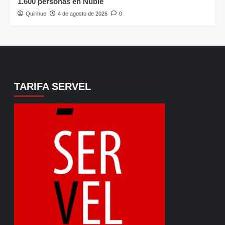
1.600 personas en Ñuble
Quirihue
4 de agosto de 2026
0
TARIFA SERVEL