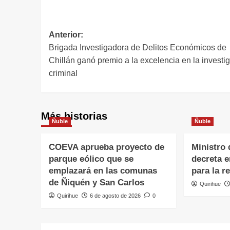
Anterior:
Brigada Investigadora de Delitos Económicos de
Chillán ganó premio a la excelencia en la investi
criminal
Más historias
Ñuble
Ñuble
COEVA aprueba proyecto de
Ministro 
parque eólico que se
decreta 
emplazará en las comunas
para la r
de Ñiquén y San Carlos
Quirihue
Quirihue
6 de agosto de 2026
0