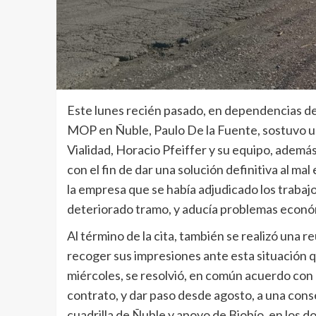
Este lunes recién pasado, en dependencias del
MOP en Ñuble, Paulo De la Fuente, sostuvo un
Vialidad, Horacio Pfeiffer y su equipo, además
con el fin de dar una solución definitiva al ma
la empresa que se había adjudicado los trabaj
deteriorado tramo, y aducía problemas económ
Al término de la cita, también se realizó una r
recoger sus impresiones ante esta situación q
miércoles, se resolvió, en común acuerdo con 
contrato, y dar paso desde agosto, a una cons
cuadrilla de Ñuble y apoyo de Biobío, en los d