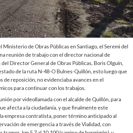
 Ministerio de Obras Públicas en Santiago, el Seremi del
a reunión de trabajo con el director nacional de
 del Director General de Obras Públicas, Boris Olguín,
l estado de la ruta N-48-O Bulnes-Quillón, esto luego que
os de reposición, no evidenciaba avances en el
icos para continuar con los trabajos.
eunión por videollamada con el alcalde de Quillón, para
ue afecta a la ciudadanía, y que finalmente este
la empresa contratista, poner término anticipado al
ervación de emergencia a través de Vialidad, con
os tramos, km 5,7 al 10,100 (camino de hormigón) y