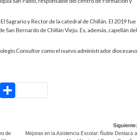
oquia San Pablo, responsable del centro de Formación y
 Sagrario y Rector de la catedral de Chillán. El 2019 fue
e San Bernardo de Chillán Viejo. Es, además, capellán del
l Colegio Consultor como el nuevo administrador diocesano
hatsApp
Compartir
Siguiente:
vo de
Mejoras en la Asistencia Escolar: Ñuble Destaca a