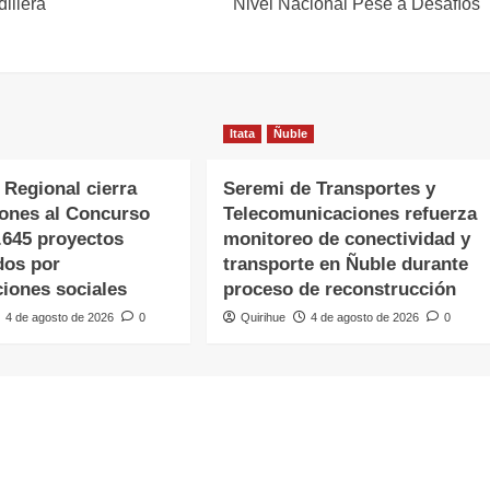
illera
Nivel Nacional Pese a Desafíos
Itata
Ñuble
 Regional cierra
Seremi de Transportes y
iones al Concurso
Telecomunicaciones refuerza
.645 proyectos
monitoreo de conectividad y
dos por
transporte en Ñuble durante
ciones sociales
proceso de reconstrucción
4 de agosto de 2026
0
Quirihue
4 de agosto de 2026
0