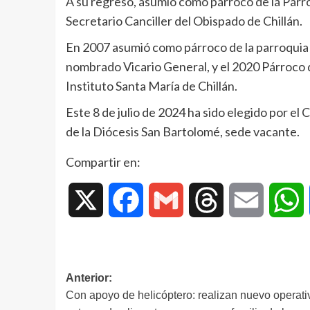
A su regreso, asumió como párroco de la Parr
Secretario Canciller del Obispado de Chillán.
En 2007 asumió como párroco de la parroquia El
nombrado Vicario General, y el 2020 Párroco d
Instituto Santa María de Chillán.
Este 8 de julio de 2024 ha sido elegido por e
de la Diócesis San Bartolomé, sede vacante.
Compartir en:
X
Facebook
Gmail
Threads
Email
W
Anterior:
Con apoyo de helicóptero: realizan nuevo operati