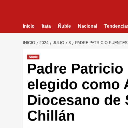
Inicio
Itata
Ñuble
Nacional
Tendencia
INICIO
2024
JULIO
8
PADRE PATRICIO FUENTE
Ñuble
Padre Patricio
elegido como 
Diocesano de 
Chillán