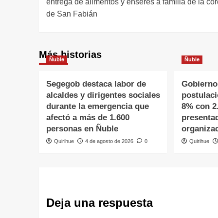
entrega de alimentos y enseres a familia de la cord
de San Fabián
Más historias
Ñuble
Ñuble
Segegob destaca labor de
Gobierno
alcaldes y dirigentes sociales
postulac
durante la emergencia que
8% con 2
afectó a más de 1.600
presenta
personas en Ñuble
organiza
Quirihue
4 de agosto de 2026
0
Quirihue
Deja una respuesta