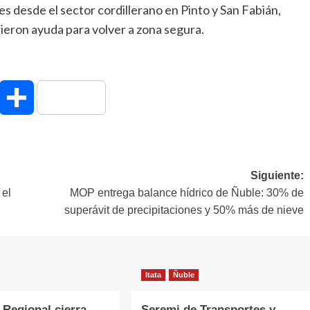
s desde el sector cordillerano en Pinto y San Fabián,
rieron ayuda para volver a zona segura.
hatsApp
Compartir
Siguiente:
 el
MOP entrega balance hídrico de Ñuble: 30% de
superávit de precipitaciones y 50% más de nieve
Itata
Ñuble
 Regional cierra
Seremi de Transportes y