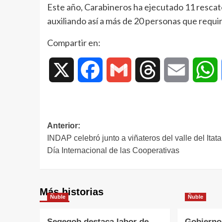
Este año, Carabineros ha ejecutado 11 rescate
auxiliando así a más de 20 personas que requi
Compartir en:
X
Facebook
Gmail
Threads
Email
W
Anterior:
INDAP celebró junto a viñateros del valle del Itata
Día Internacional de las Cooperativas
Más historias
Ñuble
Ñuble
Segegob destaca labor de
Gobierno