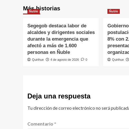
Más historias
Ñuble
Ñuble
Segegob destaca labor de
Gobierno
alcaldes y dirigentes sociales
postulac
durante la emergencia que
8% con 2
afectó a más de 1.600
presenta
personas en Ñuble
organiza
Quirihue
4 de agosto de 2026
0
Quirihue
Deja una respuesta
Tu dirección de correo electrónico no será publicad
Comentario
*