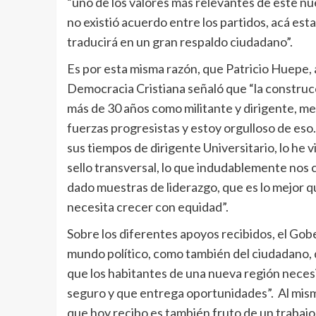
“uno de los valores más relevantes de este nu
no existió acuerdo entre los partidos, acá es
traducirá en un gran respaldo ciudadano”.
Es por esta misma razón, que Patricio Huepe, ac
Democracia Cristiana señaló que “la construcci
más de 30 años como militante y dirigente, me 
fuerzas progresistas y estoy orgulloso de es
sus tiempos de dirigente Universitario, lo he
sello transversal, lo que indudablemente nos
dado muestras de liderazgo, que es lo mejor q
necesita crecer con equidad”.
Sobre los diferentes apoyos recibidos, el Gob
mundo político, como también del ciudadano, 
que los habitantes de una nueva región necesi
seguro y que entrega oportunidades”. Al mism
que hoy recibo es también fruto de un trabaj