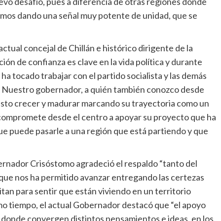
evo desafío, pues a diferencia de otras regiones donde
tamos dando una señal muy potente de unidad, que se
tual concejal de Chillán e histórico dirigente de la
ón de confianza es clave en la vida política y durante
ha tocado trabajar con el partido socialista y las demás
o. Nuestro gobernador, a quién también conozco desde
 visto crecer y madurar marcando su trayectoria como un
 compromete desde el centro a apoyar su proyecto que ha
ue puede pasarle a una región que está partiendo y que
ernador Crisóstomo agradeció el respaldo “tanto del
que nos ha permitido avanzar entregando las certezas
tan para sentir que están viviendo en un territorio
o tiempo, el actual Gobernador destacó que “el apoyo
o donde convergen distintos pensamientos e ideas, en los