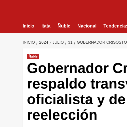
Inicio
Itata
Ñuble
Nacional
Tendencia
INICIO
2024
JULIO
31
GOBERNADOR CRISÓSTOMO
Ñuble
Gobernador Cr
respaldo trans
oficialista y d
reelección