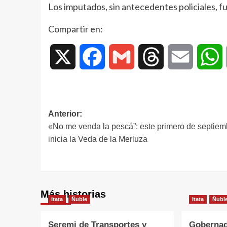
Los imputados, sin antecedentes policiales, f
Compartir en:
X
Facebook
Gmail
Threads
Email
W
Anterior:
«No me venda la pescá”: este primero de septiem
inicia la Veda de la Merluza
Más historias
Itata
Ñuble
Itata
Ñubl
Seremi de Transportes y
Gobernad