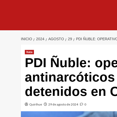
INICIO
2024
AGOSTO
29
PDI ÑUBLE: OPERATI
Itata
PDI Ñuble: ope
antinarcóticos
detenidos en 
Quirihue
29 de agosto de 2024
0