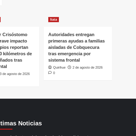
Itata
 Crisóstomo
Autoridades entregan
grave impacto
primeras ayudas a familias
ipios reportan
aisladas de Cobquecura
0 kilómetros de
tras emergencia por
ñados tras
sistema frontal
ntal
Quirihue
2 de agosto de 2026
0
3 de agosto de 2026
ltimas Noticias