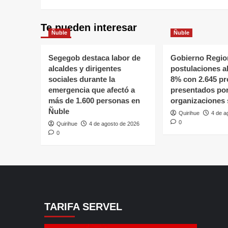
Te pueden interesar
Ñuble
Ñuble
Segegob destaca labor de
Gobierno Region
alcaldes y dirigentes
postulaciones a
sociales durante la
8% con 2.645 pr
emergencia que afectó a
presentados po
más de 1.600 personas en
organizaciones 
Ñuble
Quirihue
4 de a
0
Quirihue
4 de agosto de 2026
0
TARIFA SERVEL