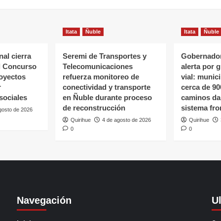
Itata
Ñuble
Itata
Ñuble
al cierra
Seremi de Transportes y
Gobernador
l Concurso
Telecomunicaciones
alerta por 
oyectos
refuerza monitoreo de
vial: munic
r
conectividad y transporte
cerca de 90
sociales
en Ñuble durante proceso
caminos da
de reconstrucción
sistema fro
gosto de 2026
Quirihue
4 de agosto de 2026
Quirihue
0
0
Navegación
U