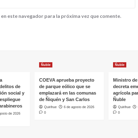
 en este navegador para la próxima vez que comente.
Ñuble
Ñuble
a
COEVA aprueba proyecto
Ministro de
delitos de
de parque eólico que se
decreta em
ón social y
emplazará en las comunas
agrícola pa
espliegue
de Ñiquén y San Carlos
Ñuble
arabineros
Quirihue
6 de agosto de 2026
Quirihue
0
0
gosto de 2026