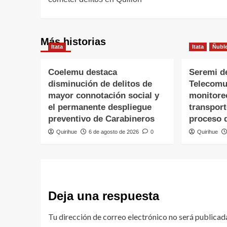
Más historias
Itata
Itata
Ñubl
Coelemu destaca
Seremi d
disminución de delitos de
Telecomu
mayor connotación social y
monitore
el permanente despliegue
transpor
preventivo de Carabineros
proceso 
Quirihue
6 de agosto de 2026
0
Quirihue
Deja una respuesta
Tu dirección de correo electrónico no será publicad