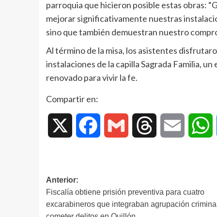
parroquia que hicieron posible estas obras: “
mejorar significativamente nuestras instalacio
sino que también demuestran nuestro compro
Al término de la misa, los asistentes disfruta
instalaciones de la capilla Sagrada Familia, 
renovado para vivir la fe.
Compartir en:
X
Facebook
Gmail
Threads
Email
W
Anterior:
Fiscalía obtiene prisión preventiva para cuatro
excarabineros que integraban agrupación crimina
cometer delitos en Quillón