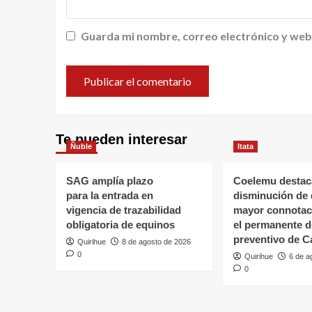
Guarda mi nombre, correo electrónico y web
Te pueden interesar
Ñuble
Itata
SAG amplía plazo
Coelemu destac
para la entrada en
disminución de 
vigencia de trazabilidad
mayor connotaci
obligatoria de equinos
el permanente d
preventivo de C
Quirihue
8 de agosto de 2026
0
Quirihue
6 de a
0