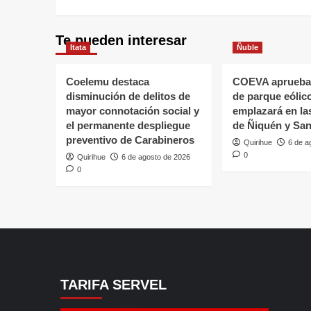
Te pueden interesar
Itata
Ñuble
Coelemu destaca
COEVA aprueba
disminución de delitos de
de parque eólic
mayor connotación social y
emplazará en l
el permanente despliegue
de Ñiquén y San
preventivo de Carabineros
Quirihue
6 de a
0
Quirihue
6 de agosto de 2026
0
TARIFA SERVEL