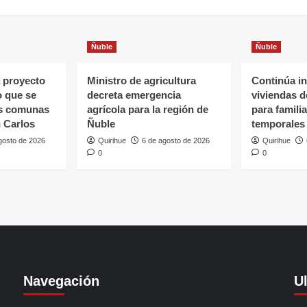
Ñuble
Ñuble
 proyecto
Ministro de agricultura
Continúa in
o que se
decreta emergencia
viviendas 
as comunas
agrícola para la región de
para famili
 Carlos
Ñuble
temporales
gosto de 2026
Quirihue
6 de agosto de 2026
Quirihue
0
0
Navegación
U