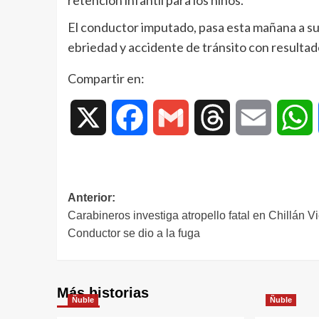
El conductor imputado, pasa esta mañana a su
ebriedad y accidente de tránsito con resultad
Compartir en:
X
Facebook
Gmail
Threads
Email
W
Anterior:
Carabineros investiga atropello fatal en Chillán Vi
Conductor se dio a la fuga
Más historias
Ñuble
Ñuble