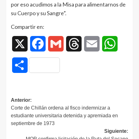
por eso acudimos a la Misa para alimentarnos de
su Cuerpo y su Sangre”.
Compartir en:
X
Facebook
Gmail
Threads
Email
WhatsAp
Compartir
Anterior:
Corte de Chillán ordena al fisco indemnizar a
estudiante universitaria detenida y apremiada en
septiembre de 1973
Siguiente:
MOP confirma licitación de la Ruta del Secano