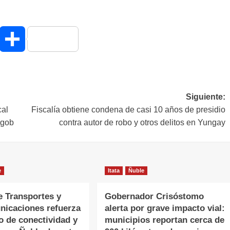
hatsApp
Compartir
Siguiente:
cal
Fiscalía obtiene condena de casi 10 años de presidio
egob
contra autor de robo y otros delitos en Yungay
e
Itata
Ñuble
e Transportes y
Gobernador Crisóstomo
nicaciones refuerza
alerta por grave impacto vial:
o de conectividad y
municipios reportan cerca de