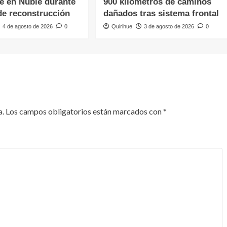
te en Ñuble durante
900 kilómetros de caminos
de reconstrucción
dañados tras sistema frontal
4 de agosto de 2026
0
Quirihue
3 de agosto de 2026
0
a.
Los campos obligatorios están marcados con
*