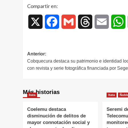
Compartir en:
X
Facebook
Gmail
Threads
Email
W
Anterior:
Cobquecura destaca su patrimonio e identidad lo
con revista y serie fotográfica financiada por Seg
Más historias
Itata
Itata
Ñubl
Coelemu destaca
Seremi d
disminución de delitos de
Telecomu
mayor connotación social y
monitore