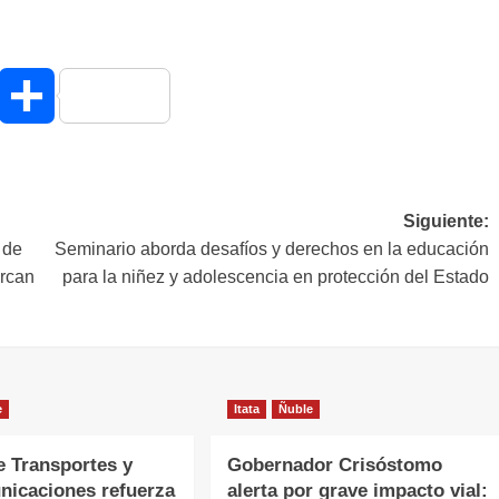
hatsApp
Compartir
Siguiente:
 de
Seminario aborda desafíos y derechos en la educación
rcan
para la niñez y adolescencia en protección del Estado
e
Itata
Ñuble
e Transportes y
Gobernador Crisóstomo
nicaciones refuerza
alerta por grave impacto vial: