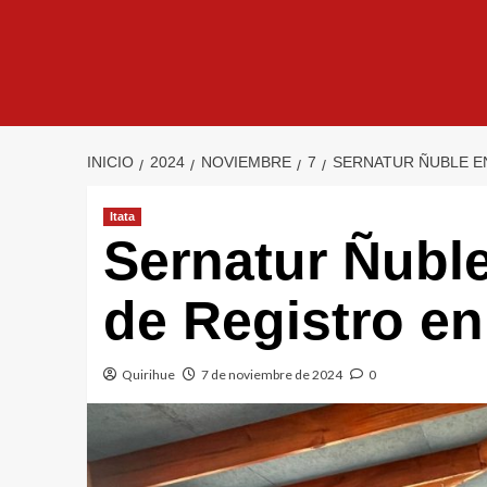
INICIO
2024
NOVIEMBRE
7
SERNATUR ÑUBLE E
Itata
Sernatur Ñuble
de Registro e
Quirihue
7 de noviembre de 2024
0