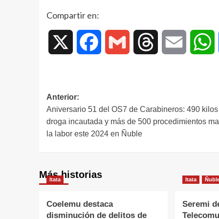
Compartir en:
X
Facebook
Gmail
Threads
Email
W
Anterior:
Aniversario 51 del OS7 de Carabineros: 490 kilos
droga incautada y más de 500 procedimientos ma
la labor este 2024 en Ñuble
Más historias
Itata
Itata
Ñubl
Coelemu destaca
Seremi d
disminución de delitos de
Telecomu