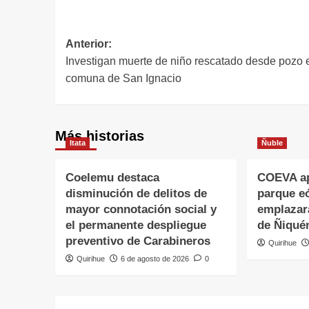
Anterior:
Investigan muerte de niño rescatado desde pozo 
comuna de San Ignacio
Más historias
Itata
Ñuble
Coelemu destaca
COEVA ap
disminución de delitos de
parque eó
mayor connotación social y
emplazar
el permanente despliegue
de Ñiqué
preventivo de Carabineros
Quirihue
Quirihue
6 de agosto de 2026
0