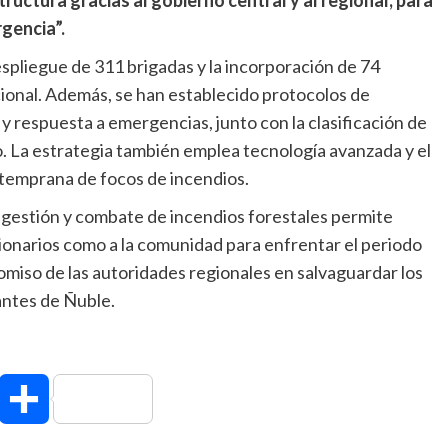
uctura gracias al gobierno central y al regional, para
gencia”.
spliegue de 311 brigadas y la incorporación de 74
cional. Además, se han establecido protocolos de
 respuesta a emergencias, junto con la clasificación de
io. La estrategia también emplea tecnología avanzada y el
ón temprana de focos de incendios.
a gestión y combate de incendios forestales permite
cionarios como a la comunidad para enfrentar el periodo
omiso de las autoridades regionales en salvaguardar los
antes de Ñuble.
hatsApp
Compartir