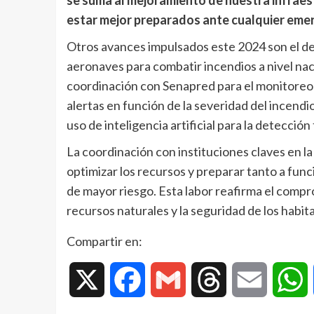
se suma al mejoramiento de nuestra infraestr
estar mejor preparados ante cualquier emer
Otros avances impulsados este 2024 son el de
aeronaves para combatir incendios a nivel na
coordinación con Senapred para el monitoreo y
alertas en función de la severidad del incend
uso de inteligencia artificial para la detecci
La coordinación con instituciones claves en l
optimizar los recursos y preparar tanto a fun
de mayor riesgo. Esta labor reafirma el compr
recursos naturales y la seguridad de los habit
Compartir en:
X
Facebook
Gmail
Threads
Email
W