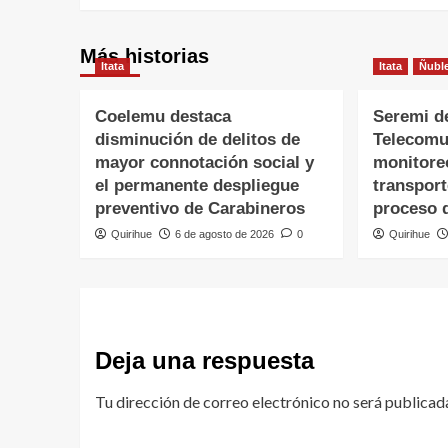
Más historias
Itata
Itata
Ñubl
Coelemu destaca
Seremi d
disminución de delitos de
Telecomu
mayor connotación social y
monitore
el permanente despliegue
transpor
preventivo de Carabineros
proceso 
Quirihue
6 de agosto de 2026
0
Quirihue
Deja una respuesta
Tu dirección de correo electrónico no será publicad