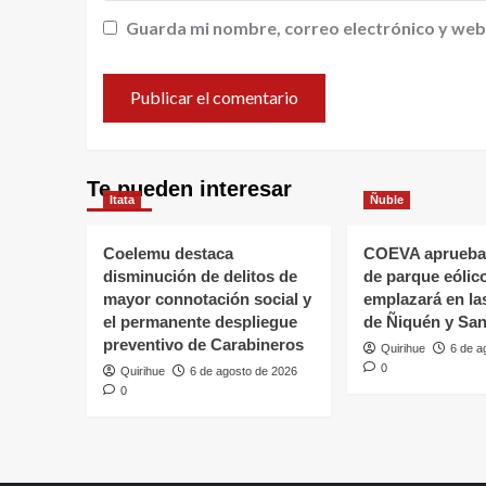
Guarda mi nombre, correo electrónico y web
Te pueden interesar
Itata
Ñuble
Coelemu destaca
COEVA aprueba
disminución de delitos de
de parque eólic
mayor connotación social y
emplazará en l
el permanente despliegue
de Ñiquén y San
preventivo de Carabineros
Quirihue
6 de a
0
Quirihue
6 de agosto de 2026
0