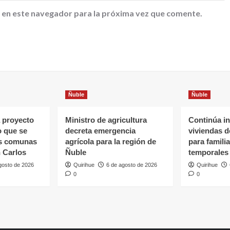
 en este navegador para la próxima vez que comente.
Ñuble
Ñuble
 proyecto
Ministro de agricultura
Continúa in
o que se
decreta emergencia
viviendas 
as comunas
agrícola para la región de
para famili
 Carlos
Ñuble
temporales
gosto de 2026
Quirihue
6 de agosto de 2026
Quirihue
0
0