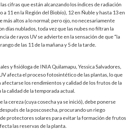
 las cifras que están alcanzando los índices de radiación
o a 11 en la Región del Biobío), 12 en Ñuble y hasta 13 en
e más altos a lo normal; pero ojo, no necesariamente
n días nublados, toda vez que las nubes no filtran la
ncia de rayos UV se advierte en la sensación de que “la
 rango de las 11 de la mañana y 5 de la tarde.
tales y fisióloga de INIA Quilamapu, Yessica Salvadores,
V afecta el proceso fotosintético de las plantas, lo que
fectarse los rendimientos y calidad de los frutos de la
la calidad de la temporada actual.
e la cereza (cuya cosecha ya se inició), debe ponerse
s después de la poscosecha, procurando un riego
e protectores solares para evitar la formación de frutos
fecta las reservas de la planta.