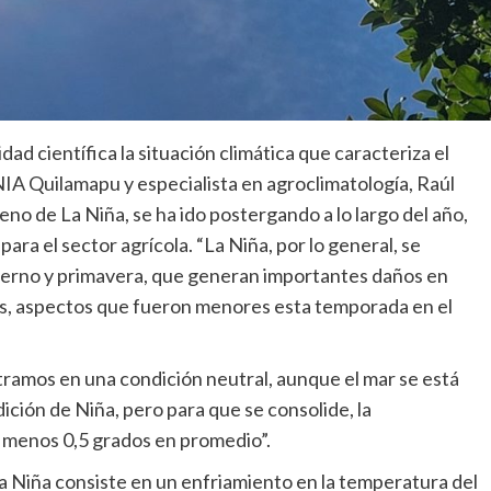
ad científica la situación climática que caracteriza el
INIA Quilamapu y especialista en agroclimatología, Raúl
no de La Niña, se ha ido postergando a lo largo del año,
para el sector agrícola. “La Niña, por lo general, se
nvierno y primavera, que generan importantes daños en
eras, aspectos que fueron menores esta temporada en el
ramos en una condición neutral, aunque el mar se está
ción de Niña, pero para que se consolide, la
l menos 0,5 grados en promedio”.
a Niña consiste en un enfriamiento en la temperatura del