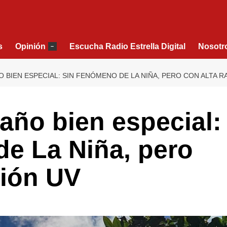
s
Opinión
Escucha Radio Estrella Digital
Nosotr
–
O BIEN ESPECIAL: SIN FENÓMENO DE LA NIÑA, PERO CON ALTA 
 año bien especial:
de La Niña, pero
ción UV