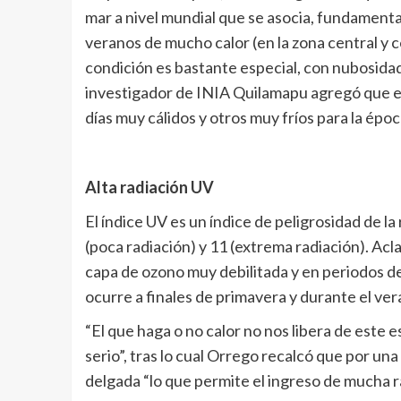
mar a nivel mundial que se asocia, fundamenta
veranos de mucho calor (en la zona central y c
condición es bastante especial, con nubosidad 
investigador de INIA Quilamapu agregó que es
días muy cálidos y otros muy fríos para la époc
Alta radiación UV
El índice UV es un índice de peligrosidad de la
(poca radiación) y 11 (extrema radiación). Ac
capa de ozono muy debilitada y en periodos de
ocurre a finales de primavera y durante el ve
“El que haga o no calor no nos libera de este 
serio”, tras lo cual Orrego recalcó que por un
delgada “lo que permite el ingreso de mucha r