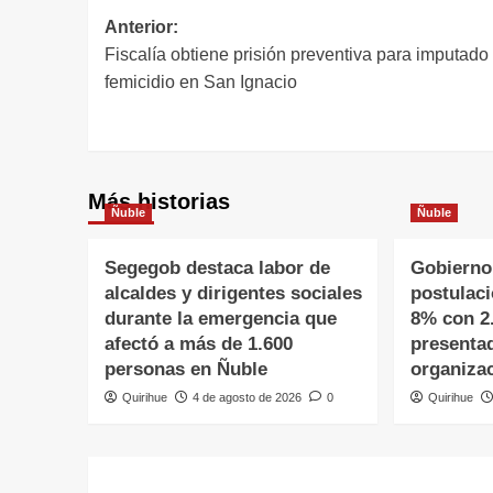
Anterior:
Fiscalía obtiene prisión preventiva para imputado
femicidio en San Ignacio
Más historias
Ñuble
Ñuble
Segegob destaca labor de
Gobierno
alcaldes y dirigentes sociales
postulac
durante la emergencia que
8% con 2
afectó a más de 1.600
presenta
personas en Ñuble
organiza
Quirihue
4 de agosto de 2026
0
Quirihue