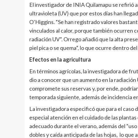
El investigador de INIA Quilamapu se refirió a
ultravioleta (UV) que por estos días han llegad
O’Higgins. “Se han registrado valores bastant
vinculados al calor, porque también ocurren co
radiación UV”. Orrego añadió que la alta prese
piel pica o se quema”, lo que ocurre dentro del
Efectos en la agricultura
En términos agrícolas, la investigadora de fru
dio a conocer que un aumento en la radiación U
compromete sus reservas y, por ende, podrían a
temporada siguiente, además de incidencia en 
La investigadora especificó que para el caso d
especial atención en el cuidado de las planta
adecuado durante el verano, además del “uso d
dobles y caída anticipada de las hojas, lo que a