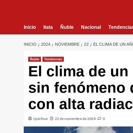
Inicio
Itata
Ñuble
Nacional
Tendencia
INICIO
2024
NOVIEMBRE
22
EL CLIMA DE UN AÑ
Ñuble
Tendencias
El clima de un
sin fenómeno 
con alta radia
Quirihue
22 de noviembre de 2024
0