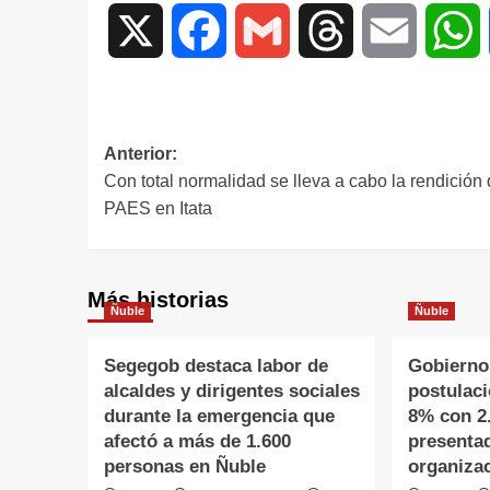
X
Facebook
Gmail
Threads
Email
W
Anterior:
Con total normalidad se lleva a cabo la rendición 
PAES en Itata
Más historias
Ñuble
Ñuble
Segegob destaca labor de
Gobierno
alcaldes y dirigentes sociales
postulac
durante la emergencia que
8% con 2
afectó a más de 1.600
presenta
personas en Ñuble
organiza