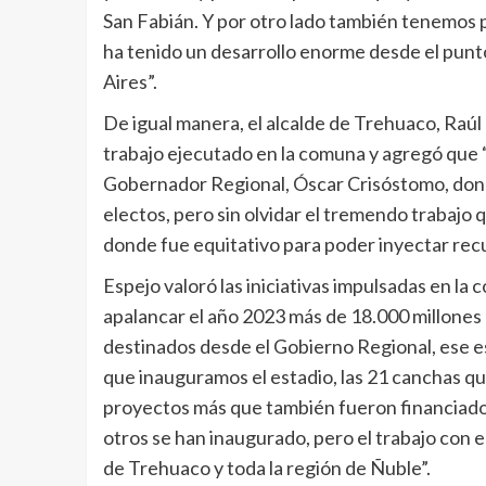
San Fabián. Y por otro lado también tenemos
ha tenido un desarrollo enorme desde el punto
Aires”.
De igual manera, el alcalde de Trehuaco, Raúl E
trabajo ejecutado en la comuna y agregó que 
Gobernador Regional, Óscar Crisóstomo, donde
electos, pero sin olvidar el tremendo trabajo 
donde fue equitativo para poder inyectar rec
Espejo valoró las iniciativas impulsadas en 
apalancar el año 2023 más de 18.000 millones 
destinados desde el Gobierno Regional, ese 
que inauguramos el estadio, las 21 canchas 
proyectos más que también fueron financiados
otros se han inaugurado, pero el trabajo con
de Trehuaco y toda la región de Ñuble”.