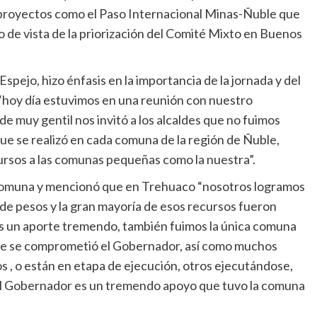
 proyectos como el Paso Internacional Minas-Ñuble que
 de vista de la priorización del Comité Mixto en Buenos
spejo, hizo énfasis en la importancia de la jornada y del
“hoy día estuvimos en una reunión con nuestro
 muy gentil nos invitó a los alcaldes que no fuimos
que se realizó en cada comuna de la región de Ñuble,
ursos a las comunas pequeñas como la nuestra”.
la comuna y mencionó que en Trehuaco “nosotros logramos
de pesos y la gran mayoría de esos recursos fueron
es un aporte tremendo, también fuimos la única comuna
que se comprometió el Gobernador, así como muchos
 , o están en etapa de ejecución, otros ejecutándose,
 el Gobernador es un tremendo apoyo que tuvo la comuna