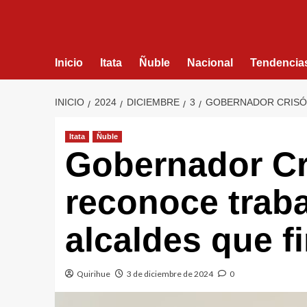
Inicio
Itata
Ñuble
Nacional
Tendencia
INICIO
2024
DICIEMBRE
3
GOBERNADOR CRISÓ
Itata
Ñuble
Gobernador C
reconoce trab
alcaldes que f
Quirihue
3 de diciembre de 2024
0