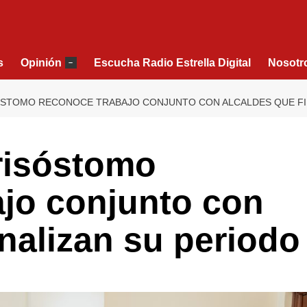
s
Opinión
Escucha Radio Estrella Digital
Nosotr
–
STOMO RECONOCE TRABAJO CONJUNTO CON ALCALDES QUE FIN
risóstomo
ajo conjunto con
inalizan su periodo