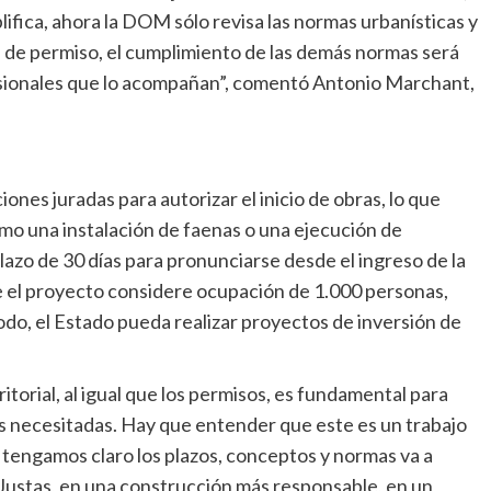
lifica, ahora la DOM sólo revisa las normas urbanísticas y
d de permiso, el cumplimiento de las demás normas será
fesionales que lo acompañan”, comentó Antonio Marchant,
ones juradas para autorizar el inicio de obras, lo que
omo una instalación de faenas o una ejecución de
lazo de 30 días para pronunciarse desde el ingreso de la
ue el proyecto considere ocupación de 1.000 personas,
odo, el Estado pueda realizar proyectos de inversión de
itorial, al igual que los permisos, es fundamental para
lias necesitadas. Hay que entender que este es un trabajo
s tengamos claro los plazos, conceptos y normas va a
Justas, en una construcción más responsable, en un