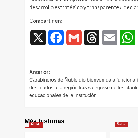
desarrollo estratégico y transparente», decla
Compartir en:
X
Facebook
Gmail
Threads
Email
W
Anterior:
Carabineros de Ñuble dio bienvenida a funcionar
destinados a la región tras su egreso de los plant
educacionales de la institución
Más historias
Ñuble
Ñuble