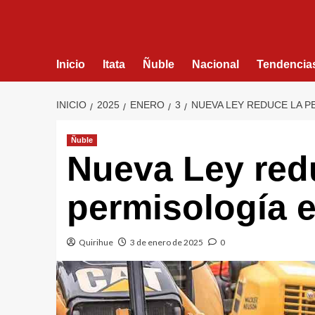
Inicio
Itata
Ñuble
Nacional
Tendencia
INICIO
2025
ENERO
3
NUEVA LEY REDUCE LA P
Ñuble
Nueva Ley red
permisología e
Quirihue
3 de enero de 2025
0