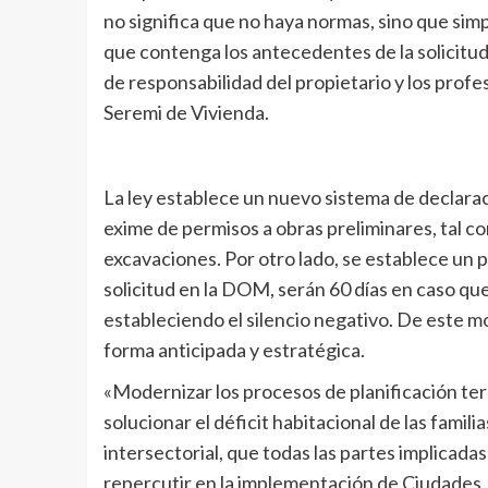
no significa que no haya normas, sino que simp
que contenga los antecedentes de la solicitu
de responsabilidad del propietario y los pro
Seremi de Vivienda.
La ley establece un nuevo sistema de declaraci
exime de permisos a obras preliminares, tal c
excavaciones. Por otro lado, se establece un p
solicitud en la DOM, serán 60 días en caso q
estableciendo el silencio negativo. De este m
forma anticipada y estratégica.
«Modernizar los procesos de planificación terr
solucionar el déficit habitacional de las fami
intersectorial, que todas las partes implicada
repercutir en la implementación de Ciudades 