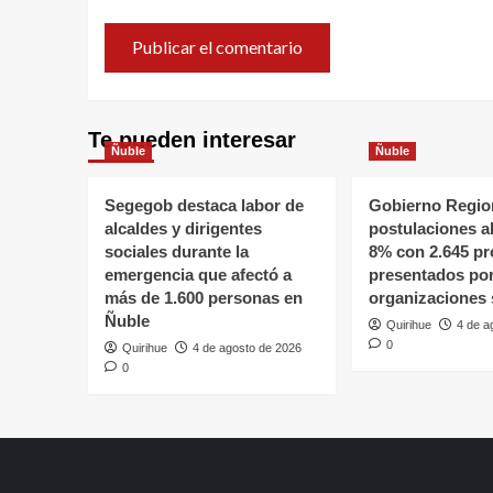
Te pueden interesar
Ñuble
Ñuble
Segegob destaca labor de
Gobierno Region
alcaldes y dirigentes
postulaciones a
sociales durante la
8% con 2.645 pr
emergencia que afectó a
presentados po
más de 1.600 personas en
organizaciones 
Ñuble
Quirihue
4 de a
0
Quirihue
4 de agosto de 2026
0