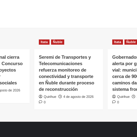
Itata
Ñuble
Itata
Ñuble
al cierra
Seremi de Transportes y
Gobernador
l Concurso
Telecomunicaciones
alerta por 
oyectos
refuerza monitoreo de
vial: munic
r
conectividad y transporte
cerca de 90
sociales
en Ñuble durante proceso
caminos da
de reconstrucción
sistema fro
gosto de 2026
Quirihue
4 de agosto de 2026
Quirihue
0
0