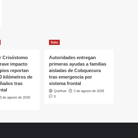
Itata
 Crisóstomo
Autoridades entregan
grave impacto
primeras ayudas a familias
ipios reportan
aisladas de Cobquecura
0 kilómetros de
tras emergencia por
ñados tras
sistema frontal
ntal
Quirihue
2 de agosto de 2026
0
3 de agosto de 2026