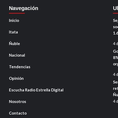
Navegación
U
Inicio
Se
so
Itata
1.
Ñuble
4 
Go
Nacional
8%
or
Tendencias
4 
Opinión
Se
re
Escucha Radio Estrella Digital
Ñu
4 
Nosotros
Contacto