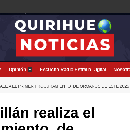
s
Opinión
Escucha Radio Estrella Digital
Nosotr
–
EALIZA EL PRIMER PROCURAMIENTO DE ÓRGANOS DE ESTE 202
llán realiza el
amiento de