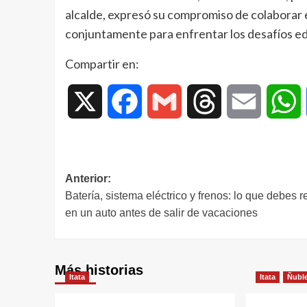
alcalde, expresó su compromiso de colaborar e
conjuntamente para enfrentar los desafíos ed
Compartir en:
X
Facebook
Gmail
Threads
Email
W
Anterior:
Batería, sistema eléctrico y frenos: lo que debes r
en un auto antes de salir de vacaciones
Más historias
Itata
Itata
Ñubl