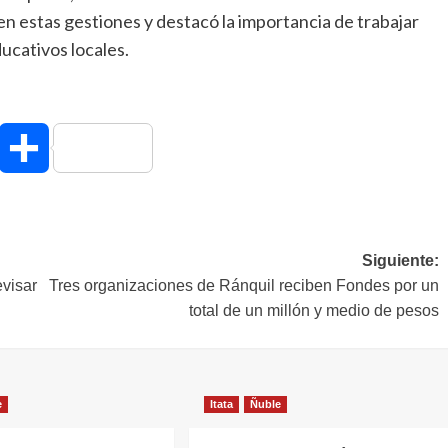
n estas gestiones y destacó la importancia de trabajar
ucativos locales.
hatsApp
Compartir
Siguiente:
evisar
Tres organizaciones de Ránquil reciben Fondes por un
total de un millón y medio de pesos
e
Itata
Ñuble