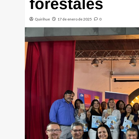
forestales
Quirihue
17 de enero de 2025
0