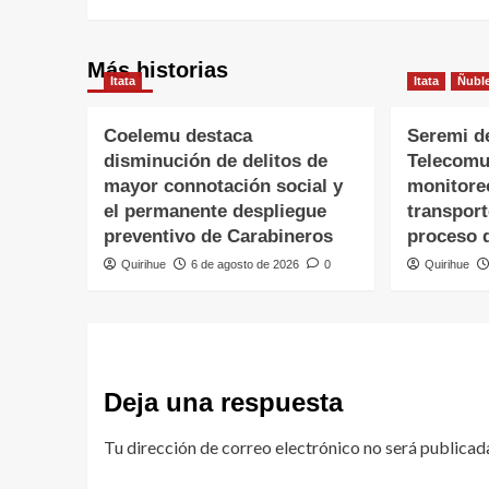
Más historias
Itata
Itata
Ñubl
Coelemu destaca
Seremi d
disminución de delitos de
Telecomu
mayor connotación social y
monitore
el permanente despliegue
transpor
preventivo de Carabineros
proceso 
Quirihue
6 de agosto de 2026
0
Quirihue
Deja una respuesta
Tu dirección de correo electrónico no será publicad