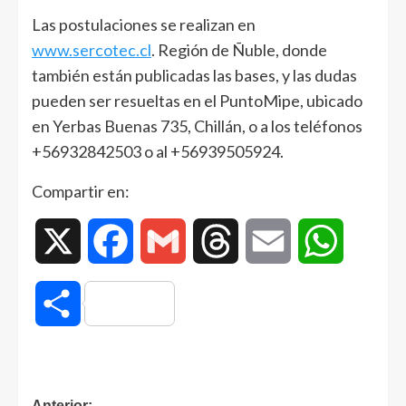
Las postulaciones se realizan en
www.sercotec.cl
. Región de Ñuble, donde
también están publicadas las bases, y las dudas
pueden ser resueltas en el PuntoMipe, ubicado
en Yerbas Buenas 735, Chillán, o a los teléfonos
+56932842503 o al +56939505924.
Compartir en:
X
Facebook
Gmail
Threads
Email
WhatsAp
Compartir
Anterior: