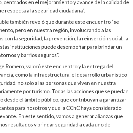
o, centrados en el mejoramiento y avance de la calidad de
ue respecta a la seguridad ciudadana”.
uble también reveló que durante este encuentro “se
mento, pero en nuestra región, involucrando a las
 con la seguridad, la prevención, la reinserción social, la
e estas instituciones puede desempeñar para brindar un
ntornos y barrios seguros”.
ge Romero, valoró este encuentro y la entrega del
ncia, como la infraestructura, el desarrollo urbanístico
uridad, no solo a las personas que viven en nuestra
iariamente por turismo. Todas las acciones que se puedan
mo desde el ámbito público, que contribuyan a garantizar
tantes para nosotros y que la CChC haya considerado
evante. En este sentido, vamos a generar alianzas que
nos resultados y brindar seguridad a cada uno de