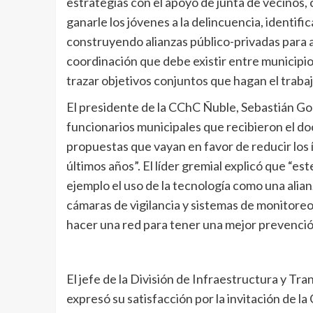
estrategias con el apoyo de junta de vecinos,
ganarle los jóvenes a la delincuencia, identif
construyendo alianzas público-privadas para a
coordinación que debe existir entre municipio
trazar objetivos conjuntos que hagan el traba
El presidente de la CChC Ñuble, Sebastián Go
funcionarios municipales que recibieron el d
propuestas que vayan en favor de reducir los 
últimos años”. El líder gremial explicó que “
ejemplo el uso de la tecnología como una alia
cámaras de vigilancia y sistemas de monitoreo
hacer una red para tener una mejor prevención
El jefe de la División de Infraestructura y Tr
expresó su satisfacción por la invitación de