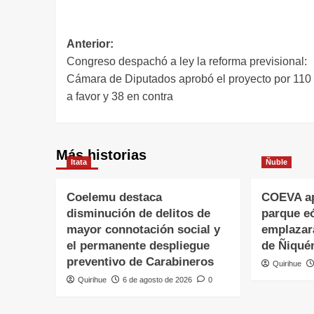
Anterior:
Congreso despachó a ley la reforma previsional:
Cámara de Diputados aprobó el proyecto por 110 
a favor y 38 en contra
Más historias
Itata
Ñuble
Coelemu destaca
COEVA ap
disminución de delitos de
parque eó
mayor connotación social y
emplazar
el permanente despliegue
de Ñiqué
preventivo de Carabineros
Quirihue
Quirihue
6 de agosto de 2026
0