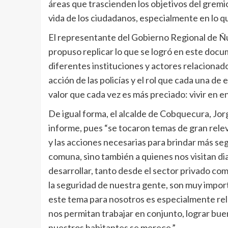
áreas que trascienden los objetivos del gremi
vida de los ciudadanos, especialmente en lo q
El representante del Gobierno Regional de Ñ
propuso replicar lo que se logró en este docu
diferentes instituciones y actores relacionados
acción de las policías y el rol que cada una d
valor que cada vez es más preciado: vivir en e
De igual forma, el alcalde de Cobquecura, Jor
informe, pues “se tocaron temas de gran releva
y las acciones necesarias para brindar más seg
comuna, sino también a quienes nos visitan d
desarrollar, tanto desde el sector privado co
la seguridad de nuestra gente, son muy impor
este tema para nosotros es especialmente rel
nos permitan trabajar en conjunto, lograr bue
nuestros habitantes se merece.”