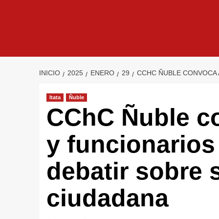
INICIO
2025
ENERO
29
CCHC ÑUBLE CONVOCA A
Itata
Ñuble
CChC Ñuble co
y funcionarios
debatir sobre 
ciudadana