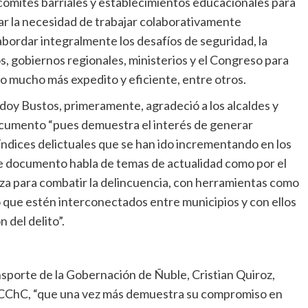
 comités barriales y establecimientos educacionales para
icar la necesidad de trabajar colaborativamente
bordar integralmente los desafíos de seguridad, la
s, gobiernos regionales, ministerios y el Congreso para
jo mucho más expedito y eficiente, entre otros.
doy Bustos, primeramente, agradeció a los alcaldes y
ocumento “pues demuestra el interés de generar
índices delictuales que se han ido incrementando en los
este documento habla de temas de actualidad como por el
nza para combatir la delincuencia, con herramientas como
 que estén interconectados entre municipios y con ellos
 del delito”.
ansporte de la Gobernación de Ñuble, Cristian Quiroz,
 la CChC, “que una vez más demuestra su compromiso en