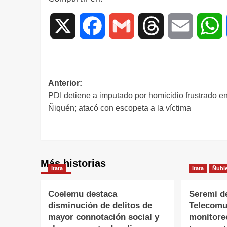
X
Facebook
Gmail
Threads
Email
W
Anterior:
PDI detiene a imputado por homicidio frustrado e
Ñiquén; atacó con escopeta a la víctima
Más historias
Itata
Itata
Ñubl
Coelemu destaca
Seremi d
disminución de delitos de
Telecomu
mayor connotación social y
monitore