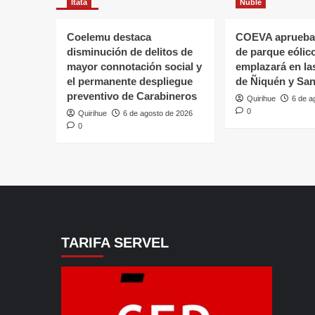
Itata
Ñuble
Coelemu destaca
COEVA aprueba
disminución de delitos de
de parque eólic
mayor connotación social y
emplazará en l
el permanente despliegue
de Ñiquén y San
preventivo de Carabineros
Quirihue
6 de a
0
Quirihue
6 de agosto de 2026
0
TARIFA SERVEL