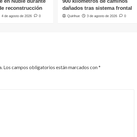
te en Ñuble durante
900 kilómetros de caminos
de reconstrucción
dañados tras sistema frontal
4 de agosto de 2026
0
Quirihue
3 de agosto de 2026
0
a.
Los campos obligatorios están marcados con
*