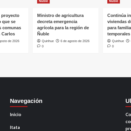
Ñuble
Ñuble
 proyecto
Ministro de agricultura
Continúa in
o que se
decreta emergencia
viviendas 
as comunas
agrícola para la región de
para famili
 Carlos
Ñuble
temporales
gosto de 2026
Quirihue
6 de agosto de 2026
Quirihue
0
0
Navegación
U
Inicio
Co
co
Itata
pr