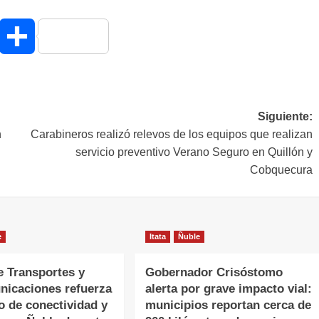
hatsApp
Compartir
Siguiente:
n
Carabineros realizó relevos de los equipos que realizan
servicio preventivo Verano Seguro en Quillón y
Cobquecura
e
Itata
Ñuble
e Transportes y
Gobernador Crisóstomo
nicaciones refuerza
alerta por grave impacto vial:
o de conectividad y
municipios reportan cerca de